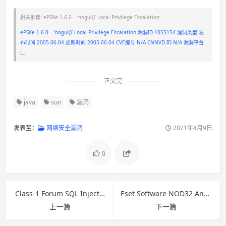
相关推荐: ePSXe 1.6.0 – ‘nogui()’ Local Privilege Escalation
ePSXe 1.6.0 – ‘nogui()’ Local Privilege Escalation 漏洞ID 1055154 漏洞类型 发
布时间 2005-06-04 更新时间 2005-06-04 CVE编号 N/A CNNVD-ID N/A 漏洞平台
L…
正文完
java
sun
漏洞
发表至：
网络安全漏洞
2021年4月9日
0
Class-1 Forum SQL Injection Vulnerability
Eset Software NOD32 Antivirus ARJ Archive Handling Remote Buffer Overflow Vulnerability
上一篇
下一篇