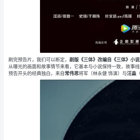
刷完预告片，我们可以断定，
剧版《三体》改编自《三体》小说
从曝光的画面和故事情节来看，它基本与小说保持一致，故事线
预告开头的经典独白，来自
常伟思
将军
（林永健 饰演）
与
汪淼