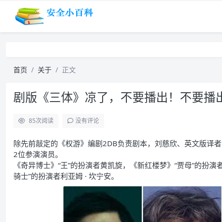
首页
关于
正文
剧版《三体》凉了，不要播出！不要播
85
次阅读
没有评论
除先前敲定的《权游》
编剧
2DB负责剧本，刘慈欣、英文版译
2位参演演员。
《奇异博士》“王”的扮演者黄凯旋，《
新
红楼梦》“贾母”的扮演
骑士”的扮演者利亚姆 · 坎宁安。