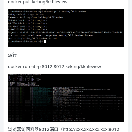
docker pull keking/kkfileview
运行
docker run -it -p 8012:8012 keking/kkfileview
浏览器访问容器8012端口（http://xxx.xxx.xxx.xxx:8012