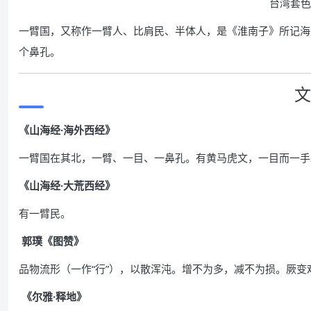
台湾套色
一臂国，又称作一臂人、比肩民、半体人，是《淮南子》所记海
个鼻孔。
文
《山海经·海外西经》
一臂国在其北，一臂、一目、一鼻孔。有黄马虎文，一目而一手
《山海经·大荒西经》
有一臂民。
郭璞《图赞》
品物流形（一作“行”），以散浑沌。增不为多，减不为损。厥变
《尔雅·释地》