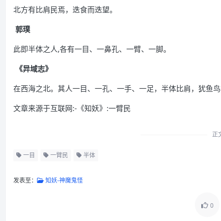
北方有比肩民焉，迭食而迭望。
郭璞
此即半体之人,各有一目、一鼻孔、一臂、一脚。
《异域志》
在西海之北。其人一目、一孔、一手、一足，半体比肩，犹鱼鸟
文章来源于互联网:-《知妖》:一臂民
正
一目
一臂民
半体
发表至：
知妖-神魔鬼怪
0