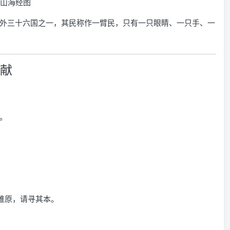
山海经图
外三十六国之一，其民称作一臂民，只有一只眼睛、一只手、一
献
。
难原，请寻其本。