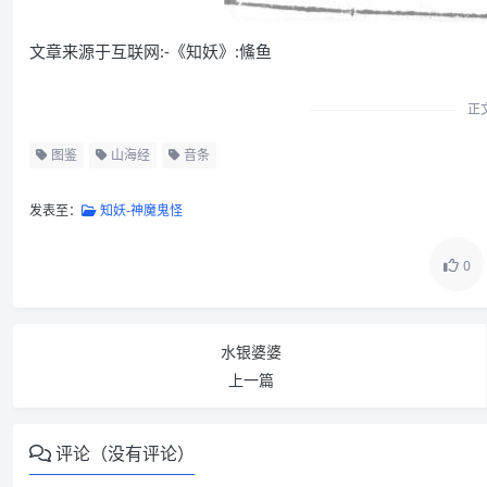
文章来源于互联网:-《知妖》:鯈鱼
正
图鉴
山海经
音条
发表至：
知妖-神魔鬼怪
0
水银婆婆
上一篇
评论（没有评论）