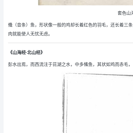
套色山
儵（音条）鱼，形状像一般的鸡却长着红色的羽毛，还长着三条
肉就能使人无忧无虑。
《山海经·北山经》
彭水出焉，而西流注于芘湖之水，中多鯈鱼，其状如鸡而赤毛，