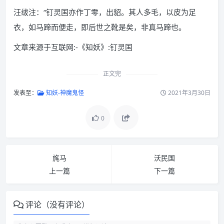
汪绂注：“钉灵国亦作丁零，出貂。其人多毛，以皮为足
衣，如马蹄而便走，即后世之靴是矣，非真马蹄也。
文章来源于互联网:-《知妖》:钉灵国
正文完
发表至：
知妖-神魔鬼怪
2021年3月30日
0
旄马
沃民国
上一篇
下一篇
评论（没有评论）