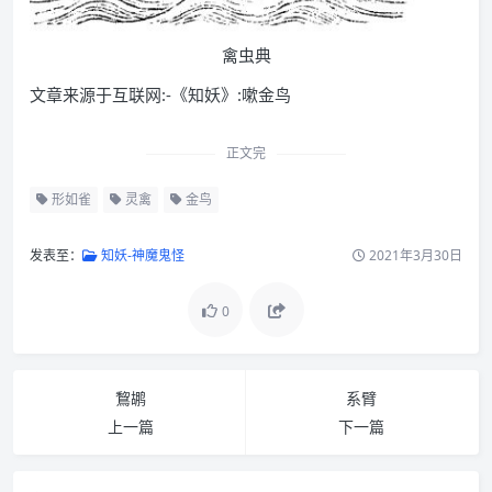
禽虫典
文章来源于互联网:-《知妖》:嗽金鸟
正文完
形如雀
灵禽
金鸟
发表至：
知妖-神魔鬼怪
2021年3月30日
0
鵹鹕
系臂
上一篇
下一篇