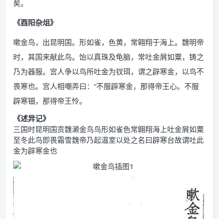
矣。
《酉阳杂俎》
嗽金鸟，出昆明国。形如雀，色黄，常翱翔于海上。魏明帝
时，其国来献此鸟。饴以真珠及龟脑，常吐金屑如粟，铸之
乃为器服。宫人争以鸟所吐金为钗珥，谓之辟寒金，以鸟不
畏寒也。宫人相嘲弄曰：“不服辟寒金，那得帝王心。不服
辟寒钿，那得帝王怜。
《述异记》
三国时昆明国贡魏濑金鸟鸟形如雀色常翺翔海上吐金屑如粟
至冬此鸟即畏霜雪魏帝乃起温室以处之名曰辟寒台故谓吐此
金为辟寒金也