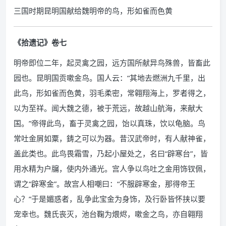
三国时期昆明国献给魏明帝的鸟，形如雀而色黄
《拾遗记》卷七
明帝即位二年，起灵禽之园，远方国所献异鸟殊兽，皆畜此
园也。昆明国贡嗽金鸟。国人云：“其地去燃洲九千里，出
此鸟，形如雀而色黄，羽毛柔密，常翱翔海上，罗者得之，
以为至祥。闻大魏之德，被于荒远，故越山航海，来献大
国。”帝得此鸟，畜于灵禽之园，饴以真珠，饮以龟脑。鸟
常吐金屑如粟，鋳之可以为器。昔汉武帝时，有人献神雀，
盖此类也。此鸟畏霜雪，乃起小屋处之，名曰“辟寒台”，皆
用水精为户牖，使内外通光。宫人争以鸟吐之金用饰钗佩，
谓之“辟寒金”。故宫人相嘲曰：“不服辟寒金，那得帝王
心？”于是媚惑者，乱争此宝金为身饰，及行卧皆怀挟以要
宠幸也。魏氏丧灭，池台鞠为煨烬，嗽金之鸟，亦自翱翔