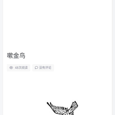
嗽金鸟
48
次阅读
没有评论