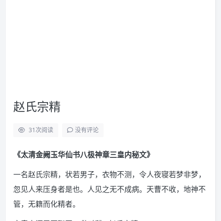
赵氏宗精
31
次阅读
没有评论
《太清金阙玉华仙书八极神章三皇内秘文》
一名赵氏宗精，状若男子，衣物不测，令人夜寝若梦非梦，
忽见人来压身者是也。人见之无不成病。天曹不收，地神不
管，无籍而化精者。