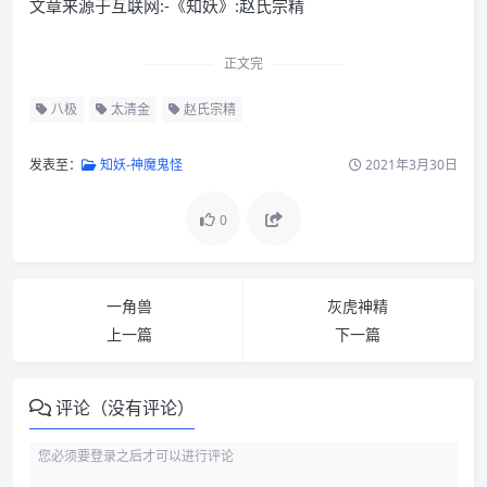
文章来源于互联网:-《知妖》:赵氏宗精
正文完
八极
太清金
赵氏宗精
发表至：
知妖-神魔鬼怪
2021年3月30日
0
一角兽
灰虎神精
上一篇
下一篇
评论（没有评论）