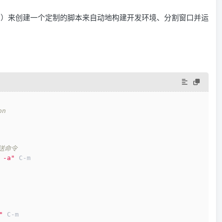
r model）来创建一个定制的脚本来自动地构建开发环境、分割窗口并运
on
发送命令
 -a"
 C-m
"
 C-m