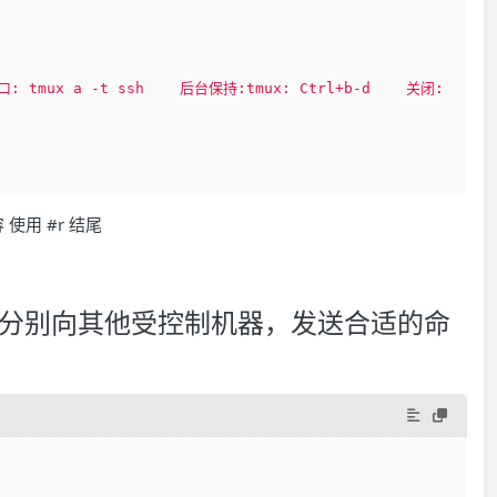
口: tmux a -t ssh    后台保持:tmux: Ctrl+b-d    关闭: 
用 #r 结尾
后分别向其他受控制机器，发送合适的命