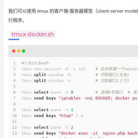
我们可以使用 tmux 的客户端-服务器模型（client-serve
行程序。
tmux-docker.sh
#!/bin/bash
tmux new-session -d -s ssh    
# 后台新建一个sessi
tmux 
split
-window -h          
# 切割窗口(左右)
tmux 
split
-window -v          
# 切割窗口(上下)
tmux 
select
-pane -t 
0
# 选择0号窗口  # 
tmux 
send
-
keys
"iptables -nvL DOCKER; docker ps
tmux 
select
-pane -t 
1
tmux 
send
-
keys
"htop"
 C-m
tmux 
select
-pane -t 
2
tmux 
send
-
keys
"docker exec -it  nginx-php bash