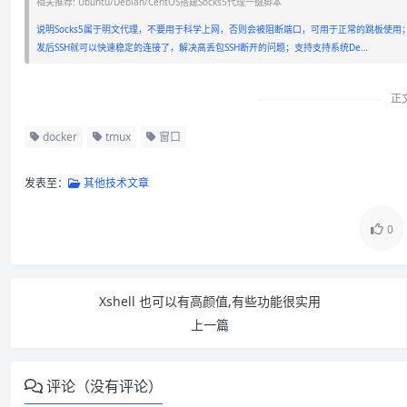
相关推荐: Ubuntu/Debian/CentOS搭建Socks5代理一键脚本
说明Socks5属于明文代理，不要用于科学上网，否则会被阻断端口，可用于正常的跳板使用；比
发后SSH就可以快速稳定的连接了，解决高丢包SSH断开的问题；支持支持系统De…
正
docker
tmux
窗口
发表至：
其他技术文章
0
Xshell 也可以有高颜值,有些功能很实用
上一篇
评论（没有评论）