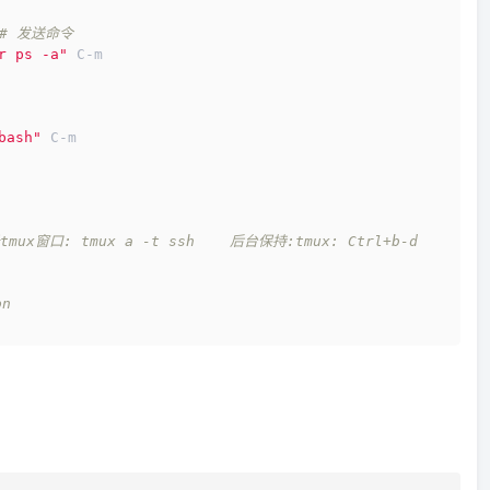
 # 发送命令
r ps -a"
 C-m
bash"
 C-m
tmux窗口: tmux a -t ssh    后台保持:tmux: Ctrl+b-d    
  
on