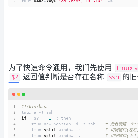
tmux 
send
-
keys
"cd /root; ls -1a"
 C-m
为了快速命令通用，我们先使用
tmux a 
返回值判断是否存在名称
的旧s
$?
ssh
#!/bin/bash
tmux a -t ssh
if
 [ $? == 
1
 ]; then
    tmux new-session -d -s ssh    
# 后台新建一个se
    tmux 
split
-window -h          
# 切割窗口(左右
    tmux 
split
-window -v          
# 切割窗口(上下