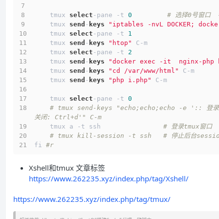
    tmux 
select
-pane -t 
0
# 选择0号窗口 
    tmux 
send
-
keys
"iptables -nvL DOCKER; docke
    tmux 
select
-pane -t 
1
    tmux 
send
-
keys
"htop"
 C-m
    tmux 
select
-pane -t 
2
    tmux 
send
-
keys
"docker exec -it  nginx-php 
    tmux 
send
-
keys
"cd /var/www/html"
 C-m
    tmux 
send
-
keys
"php i.php"
 C-m
    tmux 
select
-pane -t 
0
# tmux send-keys "echo;echo;echo -e ':: 登录
关闭: Ctrl+d'" C-m
    tmux a -t ssh                
# 登录tmux窗口  
# tmux kill-session -t ssh   # 停止后台sessi
fi 
#r 
Xshell和tmux 文章标签
https://www.262235.xyz/index.php/tag/Xshell/
https://www.262235.xyz/index.php/tag/tmux/