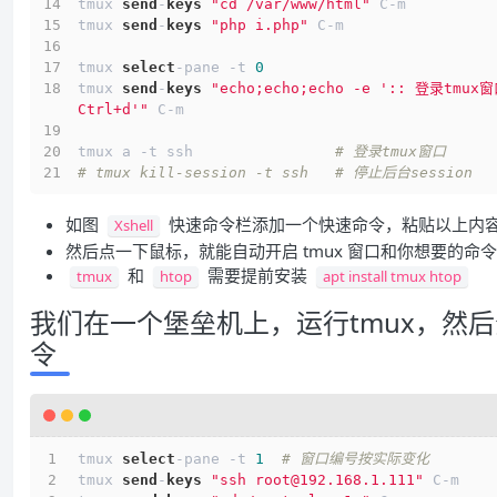
tmux 
send
-
keys
"cd /var/www/html"
 C-m
tmux 
send
-
keys
"php i.php"
 C-m
tmux 
select
-pane -t 
0
tmux 
send
-
keys
"echo;echo;echo -e ':: 登录tmux窗
Ctrl+d'"
 C-m
tmux a -t ssh                
# 登录tmux窗口    
# tmux kill-session -t ssh   # 停止后台session
如图
快速命令栏添加一个快速命令，粘贴以上内容 使
Xshell
然后点一下鼠标，就能自动开启 tmux 窗口和你想要的命令
和
需要提前安装
tmux
htop
apt install tmux htop
我们在一个堡垒机上，运行tmux，然
令
tmux 
select
-pane -t 
1
# 窗口编号按实际变化
tmux 
send
-
keys
"ssh root@192.168.1.111"
 C-m