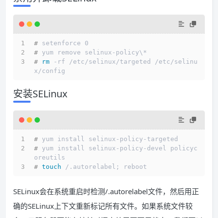
# 
setenforce 0
# 
yum remove selinux-policy\*
# 
rm
 -rf /etc/selinux/targeted /etc/selinu
x/config
安装SELinux
# 
yum install selinux-policy-targeted
# 
yum install selinux-policy-devel policyc
oreutils
# 
touch
 /.autorelabel; reboot
SELinux会在系统重启时检测/.autorelabel文件，然后用正
确的SELinux上下文重新标记所有文件。如果系统文件较