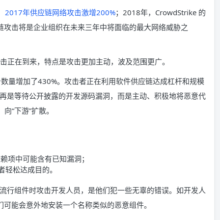
，
2017年供应链网络攻击激增200%
；2018年，CrowdStrike 的
供应链攻击将是企业组织在未来三年中将面临的最大网络威胁之
链攻击正在到来，特点是攻击更加主动，波及范围更广。
数量增加了430%。攻击者正在利用软件供应链达成杠杆和规模
再是等待公开披露的开发源码漏洞，而是主动、积极地将恶意代
向“下游”扩散。
依赖项中可能含有已知漏洞；
击者轻松达成目的。
流行组件时攻击开发人员，是他们犯一些无辜的错误。如开发人
，那么他们可能会意外地安装一个名称类似的恶意组件。