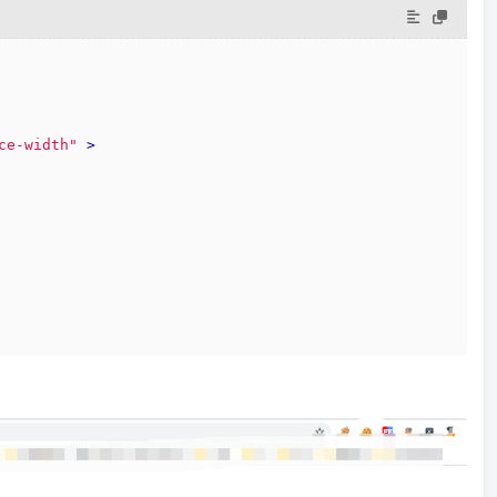
ce-width"
 >