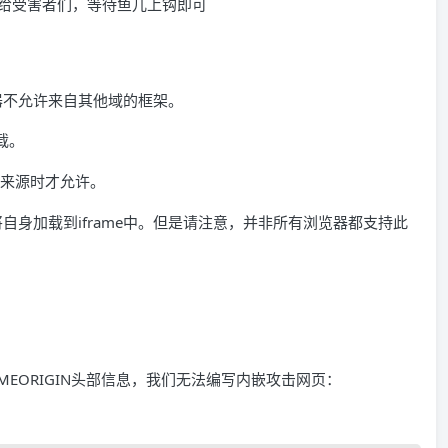
html发送给受害者们，等待鱼儿上钩即可
浏览器不允许来自其他域的框架。
加载。
来源时才允许。
自身加载到iframe中。但是请注意，并非所有浏览器都支持此
ns: SAMEORIGIN头部信息，我们无法编写内嵌攻击网页：