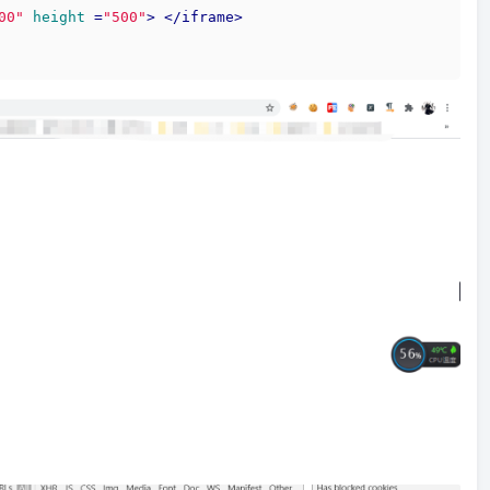
00"
height
 =
"500"
>
</
iframe
>