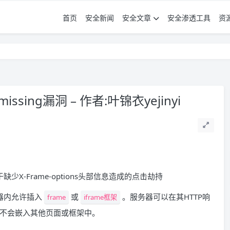
首页
安全新闻
安全文章
安全渗透工具
资
er missing漏洞 – 作者:叶锦衣yejinyi
个漏洞是由于缺少X-Frame-options头部信息造成的点击劫持
器内允许插入
或
。服务器可以在其HTTP响
frame
iframe框架
不会嵌入其他页面或框架中。