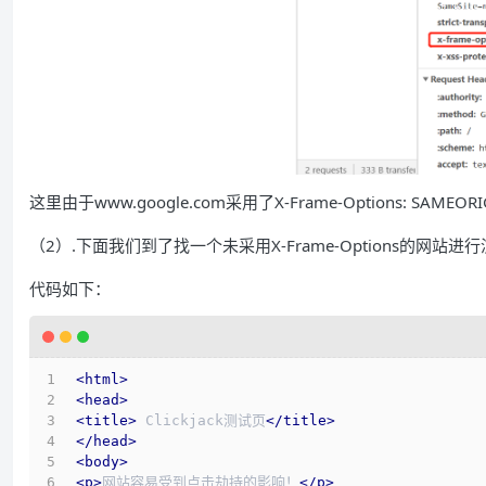
这里由于www.google.com采用了X-Frame-Options: SA
（2）.下面我们到了找一个未采用X-Frame-Options的网站进
代码如下：
<
html
>
<
head
>
<
title
>
 Clickjack测试页
</
title
>
</
head
>
<
body
>
<
p
>
网站容易受到点击劫持的影响！
</
p
>