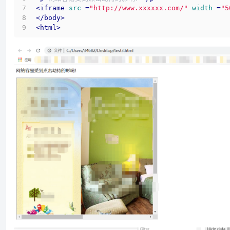
<
iframe
src
 =
"http://www.xxxxxx.com/"
width
 =
"5
</
body
>
<
html
>