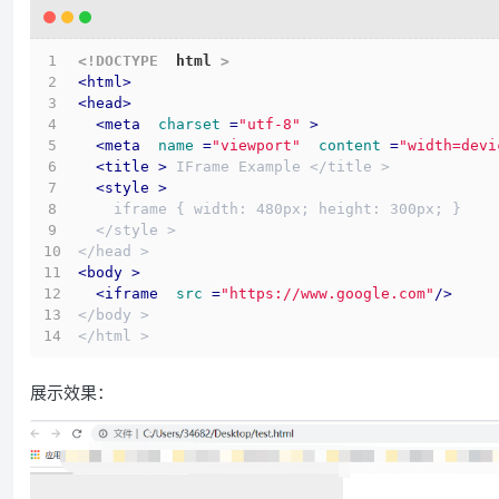
<!DOCTYPE  
html
 >
<
html
>
<
head
>
<
meta
charset
 =
"utf-8"
 >
<
meta
name
 =
"viewport"
content
 =
"width=devi
<
title
 >
 IFrame Example </title >
<
style
 >
    iframe { width: 480px; height: 300px; }
  </style >
</head >
<
body
 >
<
iframe
src
 =
"https://www.google.com"
/>
</body >
</html >
展示效果：