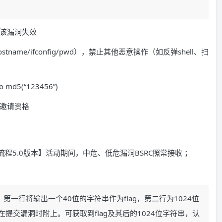
则该漏洞失效
tname/ifconfig/pwd），禁止其他恶意操作（如反弹shell、扫
md5(“123456”)
测邀请资格
程5.0版本】
活动期间，中危、低危漏洞BSRC照常接收 ；
，第一行将输出一个40位的字符串作为flag，第二行为1024位
g在提交漏洞时附上。可获取到flag及其后的1024位字符串，认