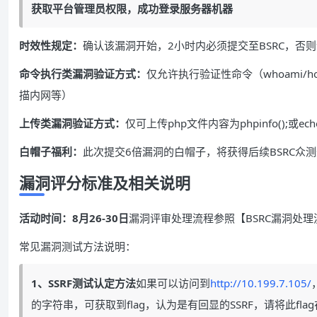
获取平台管理员权限，成功登录服务器机器
时效性规定：
确认该漏洞开始，2小时内必须提交至BSRC，否
命令执行类漏洞验证方式：
仅允许执行验证性命令（whoami/hos
描内网等）
上传类漏洞验证方式：
仅可上传php文件内容为phpinfo();或echo 
白帽子福利：
此次提交6倍漏洞的白帽子，将获得后续BSRC众
漏洞评分标准及相关说明
活动时间：8月26-30日
漏洞评审处理流程参照【BSRC漏洞处理流
常见漏洞测试方法说明：
1、SSRF
测试认定方法
如果可以访问到
http://10.199.7.105/
的字符串，可获取到flag，认为是有回显的SSRF，请将此fla