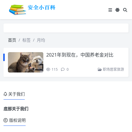
首页
标签
月均
2021年到现在，中国养老金对比
115
0
职场居家旅游
关于我们
底部关于我们
版权说明