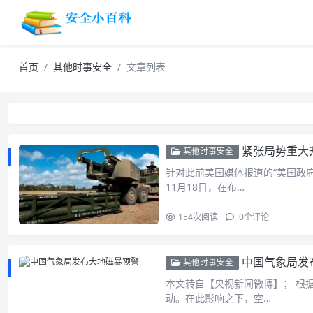
首页
其他时事安全
文章列表
紧张局势重大
其他时事安全
针对此前美国媒体报道的“美国政
11月18日，在布…
154
次阅读
0
个评论
中国气象局发
其他时事安全
本文转自【央视新闻微博】； 根
动。在此影响之下，空…