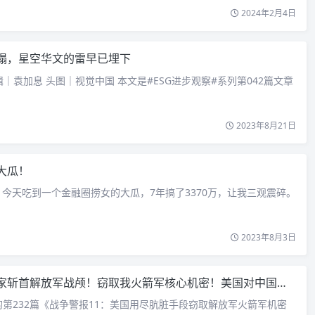
2024年2月4日
塌，星空华文的雷早已埋下
辑｜袁加息 头图｜视觉中国 本文是#ESG进步观察#系列第042篇文章
2023年8月21日
大瓜！
今天吃到一个金融圈捞女的大瓜，7年搞了3370万，让我三观震碎。
2023年8月3日
首解放军战颅！窃取我火箭军核心机密！美国对中国的遏制手段肮脏无底线！
第232篇《战争警报11：美国用尽肮脏手段窃取解放军火箭军机密