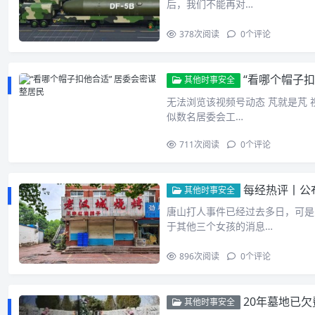
后，我们不能再对…
378
次阅读
0
个评论
“看哪个帽子扣
其他时事安全
无法浏览该视频号动态 芃就是芃 
似数名居委会工…
711
次阅读
0
个评论
每经热评丨公
其他时事安全
唐山打人事件已经过去多日，可是
于其他三个女孩的消息…
896
次阅读
0
个评论
20年墓地已
其他时事安全