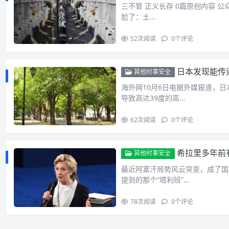
三不管 正义长存 0篇原创内容 公
尬了：土…
52
次阅读
0
个评论
日本发现能传
其他时事安全
海外网10月6日电据外媒报道，
导致高达39度的高…
62
次阅读
0
个评论
希拉里多年前
其他时事安全
最近阿富汗局势风云突变，成了国
提到的那个“塔利班”…
78
次阅读
0
个评论