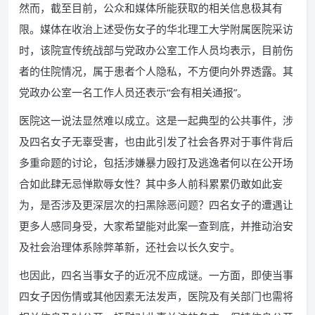
然而，截至目前，公众和媒体所能获取的相关信息极其有
限。媒体在收治上述受伤女子的华北理工大学附属医院采访
时，该院宣传统战部与党政办公室工作人员均表示，目前伤
者的住院情况，属于患者个人隐私，不方便向外界透露。其
党政办公室一名工作人员还表示“会有相关通报”。
医院这一说法显然难以成立。这是一起典型的公共事件，涉
及四名女子无辜受害，也由此引发了社会各界对于事件背后
多重命题的讨论，包括涉嫌暴力殴打及逃逸者何以在公开场
合如此肆无忌惮欺辱女性？其中多人前科累累仍敢如此妄
为，是否涉及更深层次的扫黑除恶问题？四名女子的遭遇让
更多人感同身受，大家希望能对此案一查到底，并推动治安
及社会治理体系除弊革新，还社会以长久安宁。
也因此，四名当事女子的近况不应成谜。一方面，即使当事
四女子因伤情或其他因素无法发声，医院及有关部门也需将