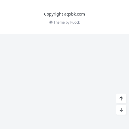
Copyright aqxbk.com
Theme by
Puock