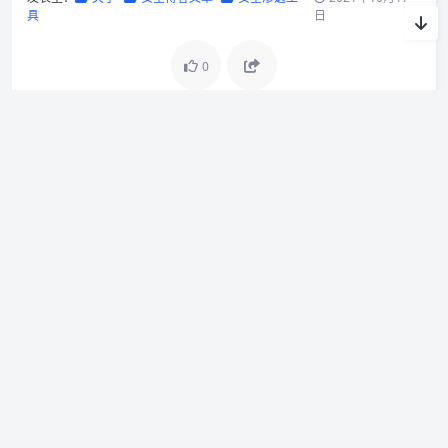
具
日
0
oracle甲骨文免费云服务器刷ARM脚本
GitHub – HatBoy/Pcap-Analyzer: Python编写的可视化的离线数据包分析器
上一篇
下一篇
关于我们
底部关于我们
版权说明
底部版权说明