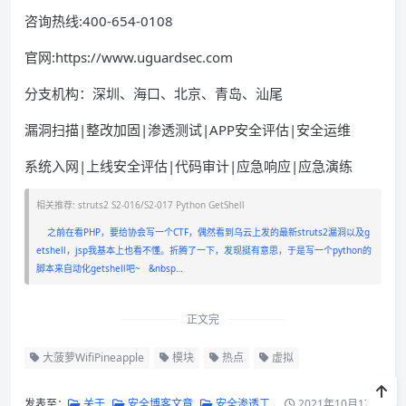
咨询热线:400-654-0108
官网:https://www.uguardsec.com
分支机构：深圳、海口、北京、青岛、汕尾
漏洞扫描|整改加固|渗透测试|APP安全评估|安全运维
系统入网|上线安全评估|代码审计|应急响应|应急演练
相关推荐: struts2 S2-016/S2-017 Python GetShell
之前在看PHP，要给协会写一个CTF，偶然看到乌云上发的最新struts2漏洞以及g
etshell，jsp我基本上也看不懂。折腾了一下，发现挺有意思，于是写一个python的
脚本来自动化getshell吧~ &nbsp…
正文完
大菠萝WifiPineapple
模块
热点
虚拟
发表至：
关于
安全博客文章
安全渗透工
2021年10月17