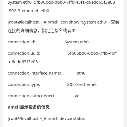
System eth0 5fb06bd0-0bb0-7ffb-45f1-d6edd65f3e03
802-3-ethernet eth0
[root@localhost ~]# nmcli con show “System eth0” –查看
连接的详细信息，指定连接名或者IP
connection.id: System eth0
connection.uuid: 5fb06bd0-0bb0-7ffb-45f1
-d6edd65f3e03
connection.interface-name: eth0
connection.type: 802-3-ethernet
connection.autoconnect: yes
nmcli显示设备的信息
[root@localhost ~]# nmcli device status