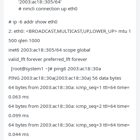
‘2003:ac18::305/64’
# nmcli connection up eth0
# ip -6 addr show eth0
2: eth0: <BROADCAST,MULTICAST,UP,LOWER_UP> mtu 1
500 qlen 1000
inet6 2003:ac18::305/64 scope global
valid_lft forever preferred_lft forever
[root@system1 ~]# ping6 2003:ac18::30a
PING 2003:ac18::30a(2003:ac18::30a) 56 data bytes
64 bytes from 2003:ac18::30a: icmp_seq=1 ttl=64 time=
0.063 ms
64 bytes from 2003:ac18::30a: icmp_seq=2 ttl=64 time=
0.099 ms
64 bytes from 2003:ac18::30a: icmp_seq=3 ttl=64 time=
0.044 ms