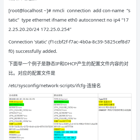
[root@localhost ~]# nmcli connection add con-name “s
tatic” type ethernet ifname eth0 autoconnect no ip4 “17
2.25.20.20/24 172.25.0.254”
Connection ‘static’ (f1ccbf2f-f7ac-4b0a-8c39-5825cef8d7
f0) successfully added.
下面举一个例子是静态IP和DHCP产生的配置文件内容的对
比。对应的配置文件是
/etc/sysconfig/network-scripts/ifcfg-连接名