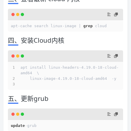
apt-cache search linux-image | 
grep
四、安装Cloud内核
apt install linux-headers-4.19.0-18-cloud-
amd64  \
    linux-image-4.19.0-18-cloud-amd64  -y
五、更新grub
update
-