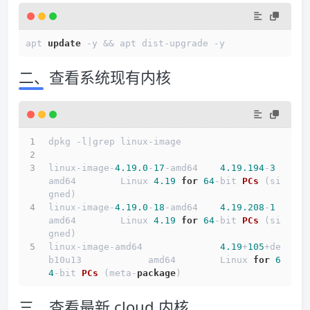
apt 
update
-
y 
&&
 apt dist
-
upgrade 
-
二、查看系统现有内核
dpkg -l|grep linux-image
linux-image-
4.19
.0
-
17
-amd64    
4.19
.194
-
3
amd64        Linux 
4.19
for
64
-bit 
PCs
(si
gned)
linux-image-
4.19
.0
-
18
-amd64    
4.19
.208
-
1
amd64        Linux 
4.19
for
64
-bit 
PCs
(si
gned)
linux-image-amd64              
4.19
+
105
+de
b10u13            amd64        Linux 
for
6
4
-bit 
PCs
(meta-
package
)
三、查看最新 cloud 内核