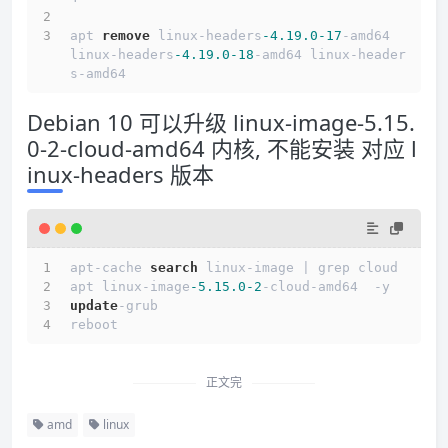
apt 
remove
 linux-headers
-4.19
.0
-17
-amd64  
linux-headers
-4.19
.0
-18
-amd64 linux-header
s-amd64
Debian 10 可以升级 linux-image-5.15.
0-2-cloud-amd64 内核, 不能安装 对应 l
inux-headers 版本
apt
-
cache 
search
 linux
-
image 
|
 grep cloud
apt linux
-
image
-5.15
.0
-2
-
cloud
-
amd64  
-
y
update
-
grub
reboot
正文完
amd
linux