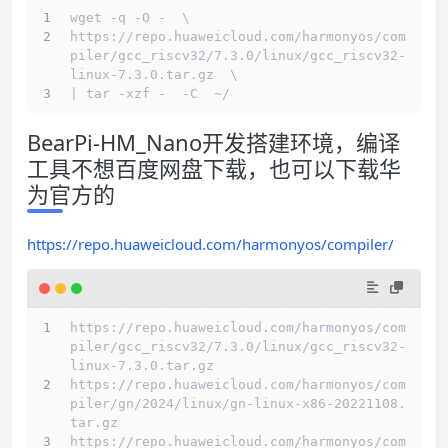
wget -q -O -  \
https://repo.huaweicloud.com/harmonyos/com
piler/gcc_riscv32/7.3.0/linux/gcc_riscv32-
linux-7.3.0.tar.gz  \
| tar -xzf -  -C  ~/
BearPi-HM_Nano开发搭建环境，编译
工具不想百度网盘下载，也可以下载华
为官方的
https://repo.huaweicloud.com/harmonyos/compiler/
https://repo.huaweicloud.com/harmonyos/com
piler/gcc_riscv32/7.3.0/linux/gcc_riscv32-
linux-7.3.0.tar.gz
https://repo.huaweicloud.com/harmonyos/com
piler/gn/2024/linux/gn-linux-x86-20221108.
tar.gz
https://repo.huaweicloud.com/harmonyos/com