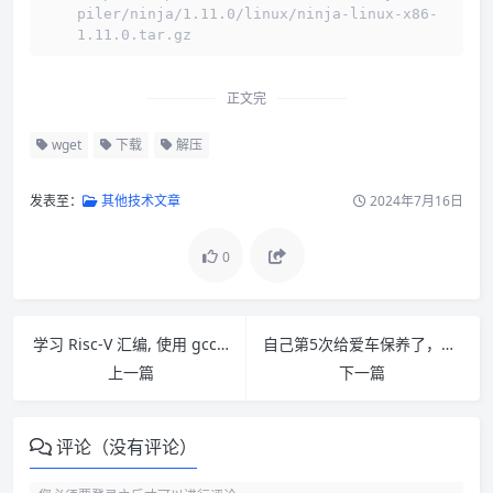
piler/ninja/1.11.0/linux/ninja-linux-x86-
1.11.0.tar.gz
正文完
wget
下载
解压
发表至：
其他技术文章
2024年7月16日
0
学习 Risc-V 汇编, 使用 gcc -S 命令转换C语言源码成 RISC-V 汇编代码
自己第5次给爱车保养了，这个月满9年，里程58321公里
上一篇
下一篇
评论（没有评论）