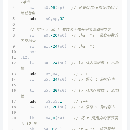
2字节
    sw    s0,
28
(sp)   
// 还要保存sp指针和返回
地址等值
add
    s0,sp,
32
// 实际 s 和 t 参数那个先分配由编译器决定
    sw    a0,
-20
(s0)  
// char *s  函数参数的
内存地址
    sw    a1,
-24
(s0)  
// char *t  
    nop
.L2:
    lw    a4,
-24
(s0)  
// lw 从内存加载 t 的地
址
add
    a5,a4,
1
// t++
    sw    a5,
-24
(s0)  
// sw 保存 t 到内存中
    lw    a5,
-20
(s0)  
// lw 从内存加载 s 的地
址
add
    a3,a5,
1
// s++
    sw    a3,
-20
(s0)  
// sw 保存 s 到内存中
    lbu    a4,
0
(a4)    
// 将 t 所指向的字节读
入 t0 中
    sb    a4,
0
(a5)    
// *t = *s  将值复制