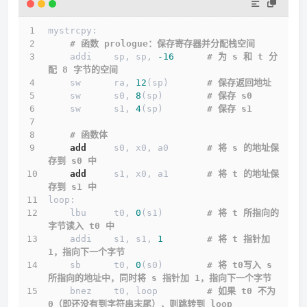
mystrcpy:
# 函数 prologue：保存寄存器并分配栈空间
    addi    sp, sp, 
-16
# 为 s 和 t 分
配 8 字节的空间
    sw      ra, 
12
(sp)       
# 保存返回地址
    sw      s0, 
8
(sp)        
# 保存 s0
    sw      s1, 
4
(sp)        
# 保存 s1
# 函数体
add
     s0, x0, a0       
# 将 s 的地址保
存到 s0 中
add
     s1, x0, a1       
# 将 t 的地址保
存到 s1 中
loop:
    lbu     t0, 
0
(s1)        
# 将 t 所指向的
字节读入 t0 中
    addi    s1, s1, 
1
# 将 t 指针加 
1，指向下一个字节
    sb      t0, 
0
(s0)        
# 将 t0写入 s 
所指向的地址中，同时将 s 指针加 1，指向下一个字节
    bnez    t0, loop         
# 如果 t0 不为 
0（即还没有到字符串末尾），则跳转到 loop