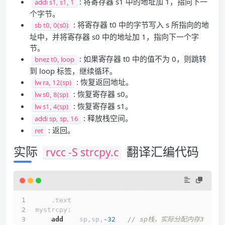
: 将寄存器 s1 中的地址加 1，指向下一
addi s1, s1, 1
个字节。
: 将寄存器 t0 中的字节写入 s 所指向的地
sb t0, 0(s0)
址中，并将寄存器 s0 中的地址加 1，指向下一个字
节。
: 如果寄存器 t0 中的值不为 0，则跳转
bnez t0, loop
到 loop 标签，继续循环。
: 恢复返回地址。
lw ra, 12(sp)
: 恢复寄存器 s0。
lw s0, 8(sp)
: 恢复寄存器 s1。
lw s1, 4(sp)
: 释放栈空间。
addi sp, sp, 16
: 返回。
ret
实际
翻译汇编代码
rvcc -S strcpy.c
    .text
mystrcpy:
add
    sp,sp,
-32
// sp栈，实际分配内存3