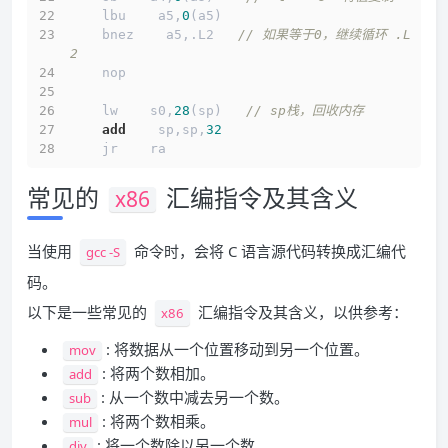
    lbu    a5,
0
(a5)   
    bnez    a5,.L2   
// 如果等于0，继续循环 .L
2
    nop
    lw    s0,
28
(sp)   
// sp栈，回收内存
add
    sp,sp,
32
    jr    ra
常见的
汇编指令及其含义
x86
当使用
命令时，会将 C 语言源代码转换成汇编代
gcc -S
码。
以下是一些常见的
汇编指令及其含义，以供参考：
x86
: 将数据从一个位置移动到另一个位置。
mov
: 将两个数相加。
add
: 从一个数中减去另一个数。
sub
: 将两个数相乘。
mul
: 将一个数除以另一个数。
div