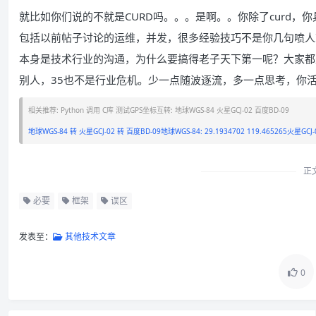
就比如你们说的不就是CURD吗。。。是啊。。你除了curd，
包括以前帖子讨论的运维，并发，很多经验技巧不是你几句喷人
本身是技术行业的沟通，为什么要搞得老子天下第一呢？大家都
别人，35也不是行业危机。少一点随波逐流，多一点思考，你
相关推荐: Python 调用 C库 测试GPS坐标互转: 地球WGS-84 火星GCJ-02 百度BD-09
地球WGS-84 转 火星GCJ-02 转 百度BD-09地球WGS-84: 29.1934702 119.465265火星GCJ-02
正
必要
框架
误区
发表至：
其他技术文章
0