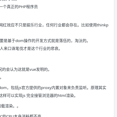
是一个真正的PHP程序员
是网红效应不只是娱乐行业，任何行业都会存在。比如使用thinkp
s，只要是基于dom操作的开发方式就是落伍的，淘汰的。
人来口诛笔伐才是这个行业的悲哀。
情况的会认为这就是vue发明的。
签。
dom，包括js官方提供的proxy内置对象来负责监听。原理其实
样可以实现js 完全接管浏览器的html渲染。
加载渲染。。
C的CPU本身消耗都不高。