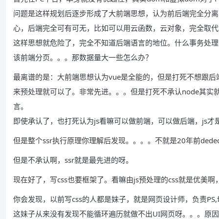
问题是这样规划后逐步形成了大前端思想，认为前后端完全分离
心，后端完全可有可无，比如可以用云函数，云对象，完全取代
这样思想就危险了，完全不知道后端语言的地位。什么事务处理，
该前端分页。。。那数据量大一些怎么办？
最离谱的是：大前端思想认为vue是全能的，但是打死不想跟后端
来预处理就可以了。非常先进。。。但是打死不承认node其实
言。
即使承认了，也打死认为js看嘛可以做前端，可以做后端，js
但是整个ssr执行原理你理解后发现。。。。不就是20年前dede
但是不承认啊，ssr就是最先进的呀。
现在好了，写css也要框架了。看嘛由js预处理的css就是优
你会发现，以前写css的人都是妹子，就是网页设计师，负责PS,切
这妹子从来没有发现不能循环遍历就做不出UI网页呀。。。原因就