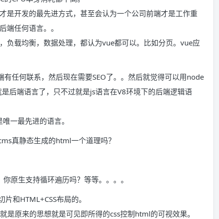
才是开发的最先进方式，甚至会认为一个公司前端才是工作重
后端任何语言。。
负载均衡，数据处理，都认为vue都可以。比如分页。vue应
有任何联系，然后现在需要SEO了。。然后就觉得可以用node
就是后端语言了，只不过就是js语言在V8环境下的后端逻辑语
才是唯一最先进的语言。
cms真静态生成的html一个道理吗？
美啊，你原生支持循环遍历吗？等等。。。。
片和HTML+CSS布局的。
是原来的思想就是可见即所得的css控制html的可视效果。