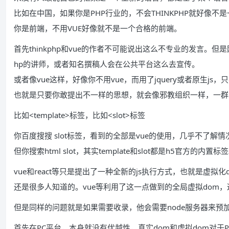
比如在中国，如果你是PHP行业的，不会THINKPHP就好像不
你是前端，不用VUE好像就不是一个合格的前端。
首先thinkphp和vue的作者不可能说出这么不专业的发言。但
hp的讲师，或者知名撰稿人会在公共平台这么去宣传。
或者像vue这样，好像你不用vue，而用了jquery或者原生j
也就是只要你敢提出不一样的思想，就会像邪教组织一样，一群
比如<template>标签，比如<slot>标签
你百度搜搜 slot标签，看到的全部是vue的使用，几乎不了解
但你搜索html slot，其实template和slot都是h5官方的内置标
vue和react等只是提出了一种全新的js执行方式，也就是虚拟化
还是很多人知道的。vue等利用了这一点做到的全局虚拟dom，这
但是同样的问题就是如果需要收录，他会需要node服务器来预
首先在PC平台，本身就没有优越性，真实dom和虚拟dom对于P