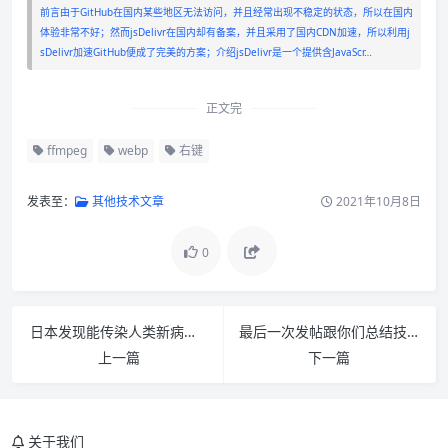
前言由于GitHub在国内某些地区无法访问，并且经常出现不稳定的状态，所以在国内
体验非常不好；然而jsDelivr在国内却有备案，并且采用了国内CDN加速，所以利用j
sDelivr加速GitHub便成了完美的方案；介绍jsDelivr是一个提供含JavaScr…
正文完
ffmpeg
webp
右键
发表至：
其他技术文章
2021年10月8日
0
日本发现能传染人类新病毒：可致39度高烧 至少7人感染
最后一次发帖跟你们总结技术行业的思想
上一篇
下一篇
关于我们