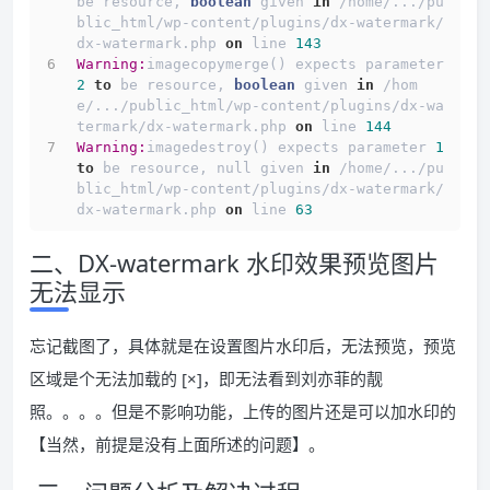
be resource, 
boolean
 given 
in
 /home/.../pu
blic_html/wp-content/plugins/dx-watermark/
dx-watermark.php 
on
 line 
143
Warning:
imagecopymerge() expects parameter 
2
to
 be resource, 
boolean
 given 
in
 /hom
e/.../public_html/wp-content/plugins/dx-wa
termark/dx-watermark.php 
on
 line 
144
Warning:
imagedestroy() expects parameter 
1
to
 be resource, null given 
in
 /home/.../pu
blic_html/wp-content/plugins/dx-watermark/
dx-watermark.php 
on
 line 
63
二、DX-watermark 水印效果预览图片
无法显示
忘记截图了，具体就是在设置图片水印后，无法预览，预览
区域是个无法加载的 [×]，即无法看到刘亦菲的靓
照。。。。但是不影响功能，上传的图片还是可以加水印的
【当然，前提是没有上面所述的问题】。