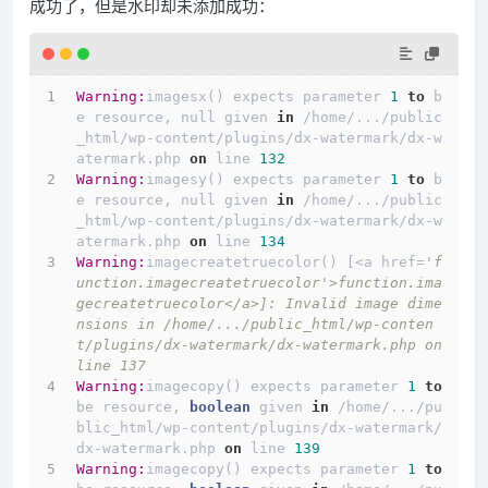
成功了，但是水印却未添加成功：
Warning:
imagesx() expects parameter 
1
to
 b
e resource, null given 
in
 /home/.../public
_html/wp-content/plugins/dx-watermark/dx-w
atermark.php 
on
 line 
132
Warning:
imagesy() expects parameter 
1
to
 b
e resource, null given 
in
 /home/.../public
_html/wp-content/plugins/dx-watermark/dx-w
atermark.php 
on
 line 
134
Warning:
imagecreatetruecolor() [<a href=
'f
unction.imagecreatetruecolor'>function.ima
gecreatetruecolor</a>]: Invalid image dime
nsions in /home/.../public_html/wp-conten
t/plugins/dx-watermark/dx-watermark.php on 
line 137
Warning:
imagecopy() expects parameter 
1
to
be resource, 
boolean
 given 
in
 /home/.../pu
blic_html/wp-content/plugins/dx-watermark/
dx-watermark.php 
on
 line 
139
Warning:
imagecopy() expects parameter 
1
to