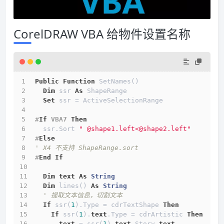
CorelDRAW VBA 给物件设置名称
Public
Function
 SetNames()
Dim
 ssr 
As
 ShapeRange
Set
 ssr = ActiveSelectionRange
#
If
 VBA7 
Then
  ssr.Sort 
" @shape1.left<@shape2.left"
#
Else
' X4 不支持 ShapeRange.sort
#
End
If
Dim
text
As
String
Dim
 lines() 
As
String
' 提取文本信息，切割文本
If
 ssr(
1
).Type = cdrTextShape 
Then
If
 ssr(
1
).
text
.Type = cdrArtistic 
Then
text
 = ssr(
1
).
text
.Story.
text