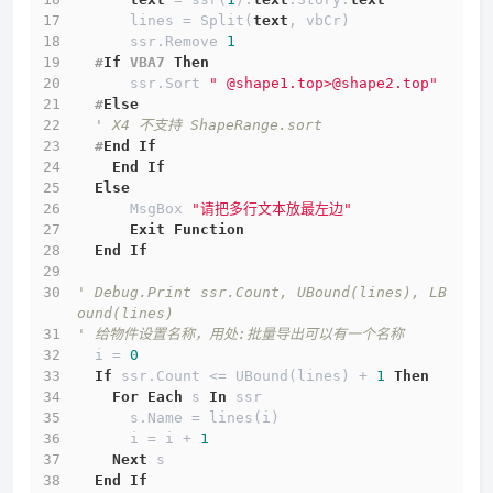
      lines = Split(
text
, vbCr)
      ssr.Remove 
1
  #
If
 VBA7 
Then
      ssr.Sort 
" @shape1.top>@shape2.top"
  #
Else
' X4 不支持 ShapeRange.sort
  #
End
If
End
If
Else
      MsgBox 
"请把多行文本放最左边"
Exit
Function
End
If
' Debug.Print ssr.Count, UBound(lines), LB
ound(lines)
' 给物件设置名称，用处:批量导出可以有一个名称
  i = 
0
If
 ssr.Count <= UBound(lines) + 
1
Then
For
Each
 s 
In
 ssr
      s.Name = lines(i)
      i = i + 
1
Next
 s
End
If