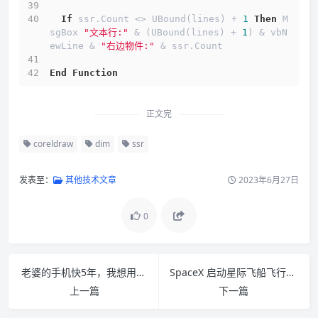
If
 ssr.Count <> UBound(lines) + 
1
Then
 M
sgBox 
"文本行:"
 & (UBound(lines) + 
1
) & vbN
ewLine & 
"右边物件:"
 & ssr.Count
End
Function
正文完
coreldraw
dim
ssr
发表至：
其他技术文章
2023年6月27日
0
老婆的手机快5年，我想用副业收入给她买个新手机
SpaceX 启动星际飞船飞行测试
上一篇
下一篇