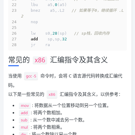
    lbu    a5,
0
(a5)   
    bnez    a5,.L2   
// 如果等于0，继续循环 .L
2
    nop
    lw    s0,
28
(sp)   
// sp栈，回收内存
add
    sp,sp,
32
    jr    ra
常见的
汇编指令及其含义
x86
当使用
命令时，会将 C 语言源代码转换成汇编代
gcc -S
码。
以下是一些常见的
汇编指令及其含义，以供参考：
x86
: 将数据从一个位置移动到另一个位置。
mov
: 将两个数相加。
add
: 从一个数中减去另一个数。
sub
: 将两个数相乘。
mul
: 将一个数除以另一个数。
div