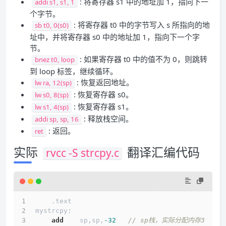
: 将寄存器 s1 中的地址加 1，指向下一
addi s1, s1, 1
个字节。
: 将寄存器 t0 中的字节写入 s 所指向的地
sb t0, 0(s0)
址中，并将寄存器 s0 中的地址加 1，指向下一个字
节。
: 如果寄存器 t0 中的值不为 0，则跳转
bnez t0, loop
到 loop 标签，继续循环。
: 恢复返回地址。
lw ra, 12(sp)
: 恢复寄存器 s0。
lw s0, 8(sp)
: 恢复寄存器 s1。
lw s1, 4(sp)
: 释放栈空间。
addi sp, sp, 16
: 返回。
ret
实际
翻译汇编代码
rvcc -S strcpy.c
    .text
mystrcpy:
add
    sp,sp,
-32
// sp栈，实际分配内存3