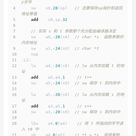
2字节
    sw    s0,
28
(sp)   
// 还要保存sp指针和返回
地址等值
add
    s0,sp,
32
// 实际 s 和 t 参数那个先分配由编译器决定
    sw    a0,
-20
(s0)  
// char *s  函数参数的
内存地址
    sw    a1,
-24
(s0)  
// char *t  
    nop
.L2:
    lw    a4,
-24
(s0)  
// lw 从内存加载 t 的地
址
add
    a5,a4,
1
// t++
    sw    a5,
-24
(s0)  
// sw 保存 t 到内存中
    lw    a5,
-20
(s0)  
// lw 从内存加载 s 的地
址
add
    a3,a5,
1
// s++
    sw    a3,
-20
(s0)  
// sw 保存 s 到内存中
    lbu    a4,
0
(a4)    
// 将 t 所指向的字节读
入 t0 中
    sb    a4,
0
(a5)    
// *t = *s  将值复制