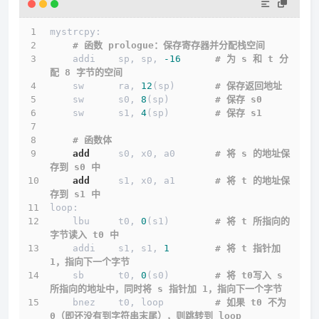
mystrcpy:
# 函数 prologue：保存寄存器并分配栈空间
    addi    sp, sp, 
-16
# 为 s 和 t 分
配 8 字节的空间
    sw      ra, 
12
(sp)       
# 保存返回地址
    sw      s0, 
8
(sp)        
# 保存 s0
    sw      s1, 
4
(sp)        
# 保存 s1
# 函数体
add
     s0, x0, a0       
# 将 s 的地址保
存到 s0 中
add
     s1, x0, a1       
# 将 t 的地址保
存到 s1 中
loop:
    lbu     t0, 
0
(s1)        
# 将 t 所指向的
字节读入 t0 中
    addi    s1, s1, 
1
# 将 t 指针加 
1，指向下一个字节
    sb      t0, 
0
(s0)        
# 将 t0写入 s 
所指向的地址中，同时将 s 指针加 1，指向下一个字节
    bnez    t0, loop         
# 如果 t0 不为 
0（即还没有到字符串末尾），则跳转到 loop