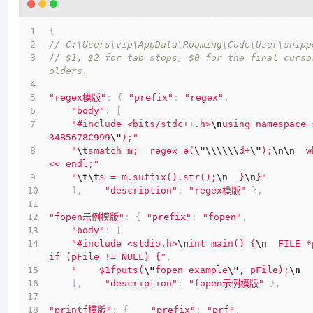
{
// C:\Users\vip\AppData\Roaming\Code\User\snipp
// $1, $2 for tab stops, $0 for the final curso
olders. 
"regex模版"
: { 
"prefix"
: 
"regex"
,
"body"
: [
"#include <bits/stdc++.h>
\n
using namespace 
34B5678C999
\"
);"
"
\t
smatch m;  regex e(
\"
\\
\\
\\
d+
\"
);
\n
\n
  w
<< endl;"
"
\t
\t
s = m.suffix().str();
\n
  }
\n
}"
    ],    
"description"
: 
"regex模版"
 },
"fopen示例模版"
: { 
"prefix"
: 
"fopen"
,
"body"
: [
"#include <stdio.h>
\n
int main() {
\n
  FILE *
if (pFile != NULL) {"
,
"    $1fputs(
\"
fopen example
\"
, pFile);
\n
  
    ],    
"description"
: 
"fopen示例模版"
 },
"printf模版"
: {    
"prefix"
: 
"prf"
,