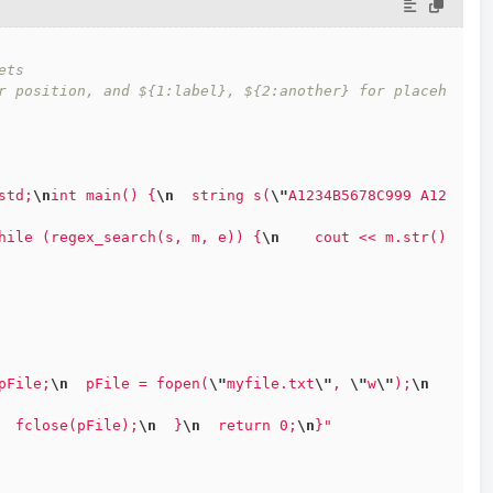
ets
r position, and ${1:label}, ${2:another} for placeh
std;
\n
int main() {
\n
  string s(
\"
A1234B5678C999 A12
hile (regex_search(s, m, e)) {
\n
    cout << m.str() 
pFile;
\n
  pFile = fopen(
\"
myfile.txt
\"
, 
\"
w
\"
);
\n
  fclose(pFile);
\n
  }
\n
  return 0;
\n
}"