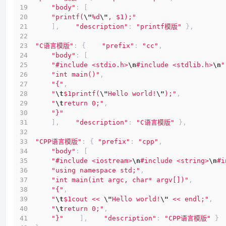
"body"
: [
"printf(
\"
%d
\"
, $1);"
    ],    
"description"
: 
"printf模版"
 },
"C语言模版"
: {    
"prefix"
: 
"cc"
,
"body"
: [
"#include <stdio.h>
\n
#include <stdlib.h>
\n
"
"int main()"
,
"{"
,
"
\t
$1printf(
\"
Hello world!
\"
);"
,
"
\t
return 0;"
,
"}"
    ],    
"description"
: 
"C语言模版"
 },
"CPP语言模版"
: { 
"prefix"
: 
"cpp"
,
"body"
: [
"#include <iostream>
\n
#include <string>
\n
#i
"using namespace std;"
,
"int main(int argc, char* argv[])"
,
"{"
,
"
\t
$1cout << 
\"
Hello world!
\"
 << endl;"
,
"
\t
return 0;"
,
"}"
    ],    
"description"
: 
"CPP语言模版"
 }