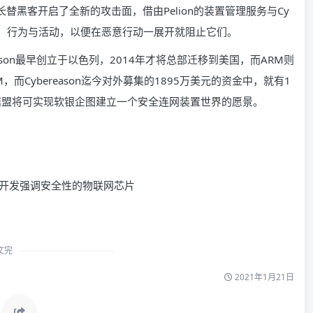
炸性成长替黑客开启了全新的攻击面，借由Pelion的装置管理服务与Cy
讯模式、行为与活动，以便在恶意行动一展开就阻止它们。
eason最早创立于以色列，2014年才将总部迁移到美国，而ARM则
而Cybereason迄今对外募集的1895万美元的资金中，就有1
方的结盟将可实现软银企图建立一个安全连网装置世界的愿景。
文完
2021年1月21日