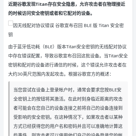
近期谷歌发现Titan存在安全隐患，允许攻击者在物理接近
的时候访问安全密钥或者和它配对的设备。
由于蓝牙低功耗（BLE）版本Titan安全密钥的无线配对协议
中存在错误配置，导致谷歌宣布召回这批设备。当Titan安全
密钥和配对的设备进行通信的时候，这个错误允许攻击者在
大约30英尺范围内发起攻击。根据谷歌官方的概述：
当您尝试在设备上登录帐户时，通常会要求您按BLE安
全密钥上的按钮将其激活。在此时刻身临近距离的攻击
者可能会在您自己的设备连接之前将自己的设备连接到
受影响的安全密钥。在这种情况下，如果攻击者以某种
方式已经获得您的用户名和密码并且可以准确地计算这
些事件，则攻击者可以使用他们自己的设备登录您的帐