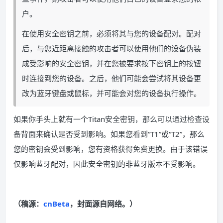
户。
在使用安全密钥之前，必须将其与您的设备配对。配对
后，与您近距离接触的攻击者可以使用他们的设备伪装
成受影响的安全密钥，并在您被要求按下密钥上的按钮
时连接到您的设备。之后，他们可能会尝试将其设备更
改为蓝牙键盘或鼠标，并可能会对您的设备执行操作。
如果你手头上就有一个Titan安全密钥，那么可以通过检查设
备背面来确认是否受到影响。如果您看到“T1”或“T2”，那么
您的密钥会受到影响，您有资格获得免费更换。由于该错误
仅影响蓝牙配对，因此安全密钥的非蓝牙版本不受影响。
（稿源：
cnBeta
，封面源自网络。）