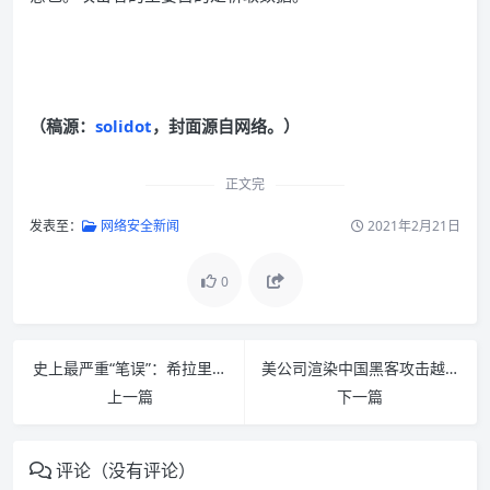
（稿源：
solidot
，封面源自网络。）
正文完
发表至：
网络安全新闻
2021年2月21日
0
史上最严重“笔误”：希拉里遭遇“邮件门”皆因员工打错字？
美公司渲染中国黑客攻击越南 中国外交部：妄加指责
上一篇
下一篇
评论（没有评论）