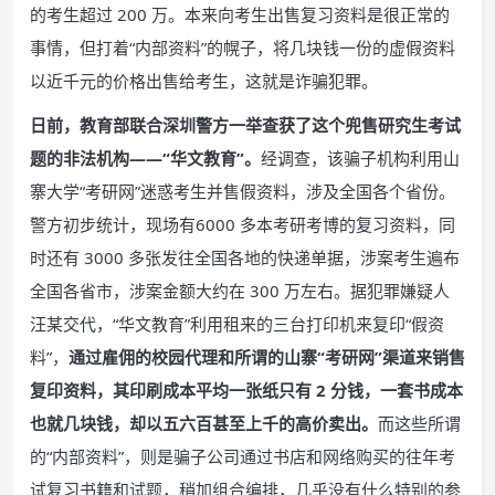
的考生超过 200 万。本来向考生出售复习资料是很正常的
事情，但打着“内部资料”的幌子，将几块钱一份的虚假资料
以近千元的价格出售给考生，这就是诈骗犯罪。
日前，教育部联合深圳警方一举查获了这个兜售研究生考试
题的非法机构——“华文教育”。
经调查，该骗子机构利用山
寨大学“考研网”迷惑考生并售假资料，涉及全国各个省份。
警方初步统计，现场有6000 多本考研考博的复习资料，同
时还有 3000 多张发往全国各地的快递单据，涉案考生遍布
全国各省市，涉案金额大约在 300 万左右。据犯罪嫌疑人
汪某交代，“华文教育”利用租来的三台打印机来复印“假资
料”，
通过雇佣的校园代理和所谓的山寨“考研网”渠道来销售
复印资料，其印刷成本平均一张纸只有 2 分钱，一套书成本
也就几块钱，却以五六百甚至上千的高价卖出。
而这些所谓
的“内部资料”，则是骗子公司通过书店和网络购买的往年考
试复习书籍和试题，稍加组合编排，几乎没有什么特别的参