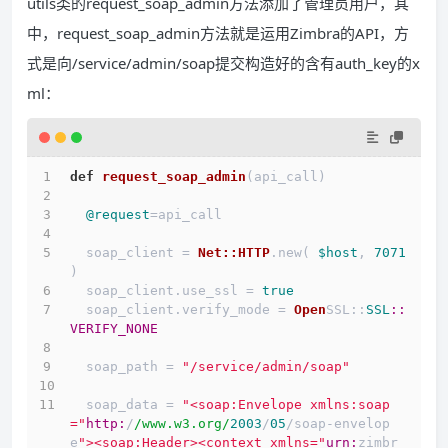
utils类的request_soap_admin方法添加了管理员用户，其
中，request_soap_admin方法就是运用Zimbra的API，方
式是向/service/admin/soap提交构造好的含有auth_key的x
ml：
def
request_soap_admin
(
api_call
)
@request
=api_call
  soap_client = 
Net::HTTP
.new( 
$host
, 
7071
)
  soap_client.use_ssl = 
true
  soap_client.verify_mode = 
Open
SSL::
SSL
:
:
VERIFY_NONE
  soap_path = 
"/service/admin/soap"
  soap_data = 
"<soap:Envelope xmlns:soap
="
http:
/
/www.w3.org/
2003
/
05
/soap-envelop
e
"><soap:Header><context xmlns="
urn:
zimbr