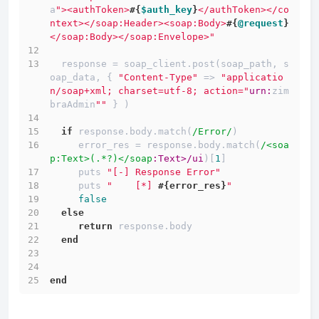
a
"><authToken>
#{
$auth_key
}
</authToken></co
ntext></soap:Header><soap:Body>
#{
@request
}
</soap:Body></soap:Envelope>"
  response = soap_client.post(soap_path, s
oap_data, { 
"Content-Type"
 => 
"applicatio
n/soap+xml; charset=utf-8; action="
urn:
zim
braAdmin
""
 } )
if
 response.body.match(
/Error/
)
     error_res = response.body.match(
/<soa
p:Text>(.*?)</soap
:Text>/ui
)[
1
]
     puts 
"[-] Response Error"
     puts 
"    [*] 
#{error_res}
"
false
else
return
 response.body
end
end