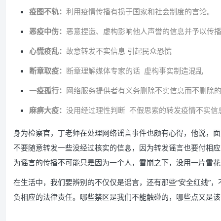
疫图不轨：
利用疫情传播有损于国家和社会制度的言论。
恶疫中伤：
恶意捏造、虚构影响他人声誉的信息并予以传
心慌疫乱：
故意转发不实信息 引起民众恐慌
断章取疫：
断章理解媒体专家的话 虚构事实制造混乱
一疫孤行：
网络服务提供者有义务删除不实信息而不删除
麻痹大疫：
没用经过理性判断 不假思索的转发疫情不实信
身为检察官，丁老师在处理网络谣言事件也颇有心得，他说，面
不要随意转发一些没经过核实的信息，因为转发谣言也要付相应
为谣言的传播不可能只是因为一个人，雪崩之下，没用一片雪花
在生活中，我们要辨别的不仅仅是谣言，还有那些“安全红线”
负相应的法律责任。哪些禁区是我们不能触碰的，哪些点又是该
五下午16：0