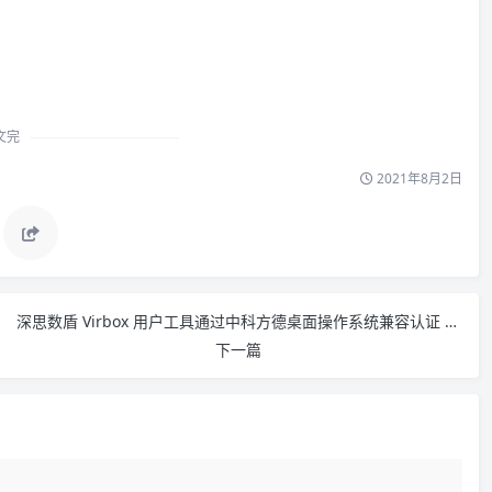
时收看直
文完
2021年8月2日
深思数盾 Virbox 用户工具通过中科方德桌面操作系统兼容认证 – 作者:VirboxLM
下一篇