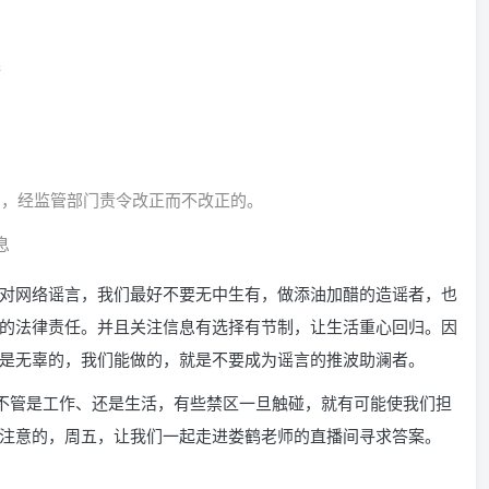
播
的，
经监管部门责令改正而不改正的。
息
对网络谣言，我们最好不要无中生有，做添油加醋的造谣者，也
的法律责任。并且关注信息有选择有节制，让生活重心回归。因
是无辜的，我们能做的，就是不要成为谣言的推波助澜者。
，不管是工作、还是生活，有些禁区一旦触碰，就有可能使我们担
注意的，周五，让我们一起走进娄鹤老师的直播间寻求答案。
0-17：00，