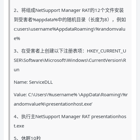
2、将组成NetSupport Manager RAT的12个文件安装
到受害者%appdata%中的随机目录（长度为8），例如
c:users\username%AppdataRoaming\%randomvalu
e%
3、在受害者上创建以下注册表项：HKEY_CURRENT_U
SER\Software\Microsoft\Windows\CurrentVersion\R
un
Name: ServiceDLL
Value: C:\Users\%username% \AppData\Roaming\%r
andomvalue%\presentationhost.exe’
4、执行主NetSupport Manager RAT presentationhos
t.exe
5、休眠10秒