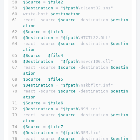
$Source
 = 
$file2
$Destination
 = "
$fpath
\client32.ini"
write-host 
$destination
react -source 
$source
 -destination 
$destin
ation
$Source
 = 
$file3
$Destination
 = "
$fpath
\HTCTL32.DLL"
react -source 
$source
 -destination 
$destin
ation
$Source
 = 
$file4
$Destination
 = "
$fpath
\msvcr100.dll"
react -source 
$source
 -destination 
$destin
ation
$Source
 = 
$file5
$Destination
 = "
$fpath
\nskbfltr.inf"
react -source 
$source
 -destination 
$destin
ation
$Source
 = 
$file6
$Destination
 = "
$fpath
\NSM.ini"
react -source 
$source
 -destination 
$destin
ation
$Source
 = 
$file7
$Destination
 = "
$fpath
\NSM.lic"
react -source 
$source
 -destination 
$destin