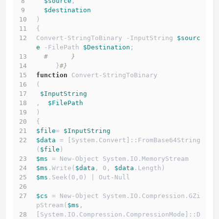
$source
,
$destination
)
{
Convert-StringToBinary -InputString 
$sourc
e
 -FilePath 
$Destination
;
#      }
     }
#}
function
 Convert-StringToBinary
(
$InputString
,  
$FilePath
)
{
$file
= 
$InputString
$data
 = [System.Convert]::FromBase64String
(
$file
)
$ms
 = New-Object System.IO.MemoryStream
$ms
.Write(
$data
, 0, 
$data
.Length)
$ms
.Seek(0,0) | Out-Null
$cs
 = New-Object System.IO.Compression.GZi
pStream(
$ms
, 
[System.IO.Compression.CompressionMode]::D