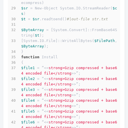
ecompress)
$sr
 = New-Object System.IO.StreamReader(
$c
s
)
$t
 = 
$sr
.readtoend()
#|out-file str.txt
$ByteArray
 = [System.Convert]::FromBase64S
tring(
$t
);
[System.IO.File]::WriteAllBytes(
$FilePath
, 
$ByteArray
);
}
function
 Install
{
$file1
 = “<<
strong>Gzip compressed + base6
4 encoded file</strong
>>”;
$file2
 = “<<
strong>Gzip compressed + base6
4 encoded file</strong
>>”;
$file3
 = “<<
strong>Gzip compressed + base6
4 encoded file</strong
>>”;
$file4
 = “<<
strong>Gzip compressed + base6
4 encoded file</strong
>>”;
$file5
 = “<<
strong>Gzip compressed + base6
4 encoded file</strong
>>”;
$file6
 = “<<
strong>Gzip compressed + base6
4 encoded file</strong
>>”;