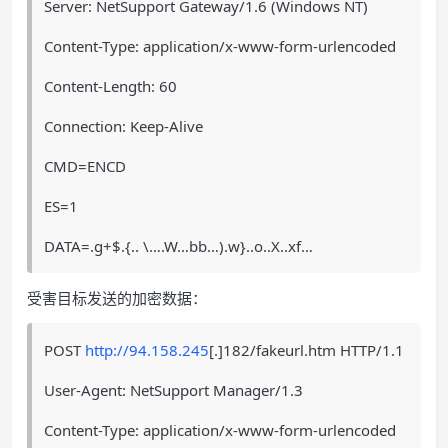
Server: NetSupport Gateway/1.6 (Windows NT)
Content-Type: application/x-www-form-urlencoded
Content-Length: 60
Connection: Keep-Alive
CMD=ENCD
ES=1
DATA=.g+$.{.. \….W…bb…).w}..o..X..xf…
受害目标发送的加密数据：
POST
http://94.158.245
[.]182/fakeurl.htm HTTP/1.1
User-Agent: NetSupport Manager/1.3
Content-Type: application/x-www-form-urlencoded