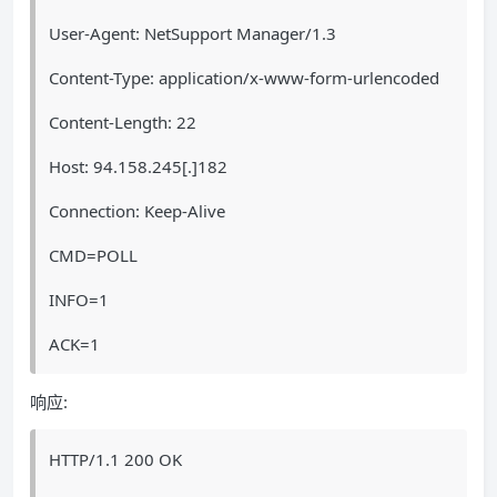
User-Agent: NetSupport Manager/1.3
Content-Type: application/x-www-form-urlencoded
Content-Length: 22
Host: 94.158.245[.]182
Connection: Keep-Alive
CMD=POLL
INFO=1
ACK=1
响应:
HTTP/1.1 200 OK