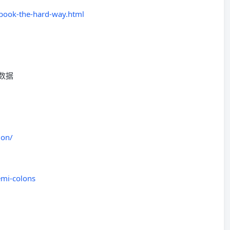
book-the-hard-way.html
数据
ion/
emi-colons