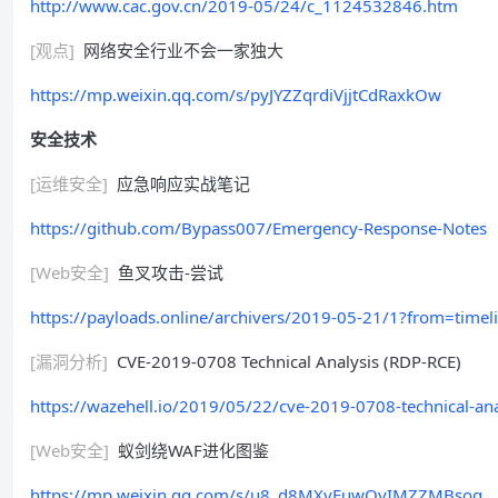
http://www.cac.gov.cn/2019-05/24/c_1124532846.htm
[观点]
网络安全行业不会一家独大
https://mp.weixin.qq.com/s/pyJYZZqrdiVjjtCdRaxkOw
安全技术
[运维安全]
应急响应实战笔记
https://github.com/Bypass007/Emergency-Response-Notes
[Web安全]
鱼叉攻击-尝试
https://payloads.online/archivers/2019-05-21/1?from=timel
[漏洞分析]
CVE-2019-0708 Technical Analysis (RDP-RCE)
https://wazehell.io/2019/05/22/cve-2019-0708-technical-ana
[Web安全]
蚁剑绕WAF进化图鉴
https://mp.weixin.qq.com/s/u8_d8MXvFuwOyIMZZMBsog