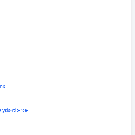
ine
lysis-rdp-rce/