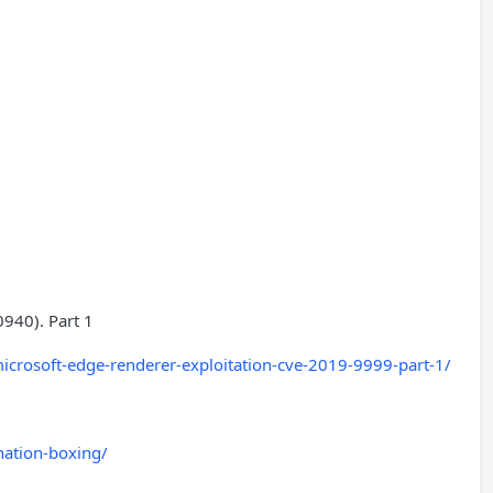
940). Part 1
rosoft-edge-renderer-exploitation-cve-2019-9999-part-1/
nation-boxing/