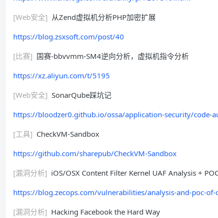
[Web安全]
从Zend虚拟机分析PHP加密扩展
https://blog.zsxsoft.com/post/40
[比赛]
国赛-bbvvmm-SM4逆向分析，虚拟机指令分析
https://xz.aliyun.com/t/5195
[Web安全]
SonarQube踩坑记
https://bloodzer0.github.io/ossa/application-security/code-
[工具]
CheckVM-Sandbox
https://github.com/sharepub/CheckVM-Sandbox
[漏洞分析]
iOS/OSX Content Filter Kernel UAF Analysis + PO
https://blog.zecops.com/vulnerabilities/analysis-and-poc-of-co
[漏洞分析]
Hacking Facebook the Hard Way