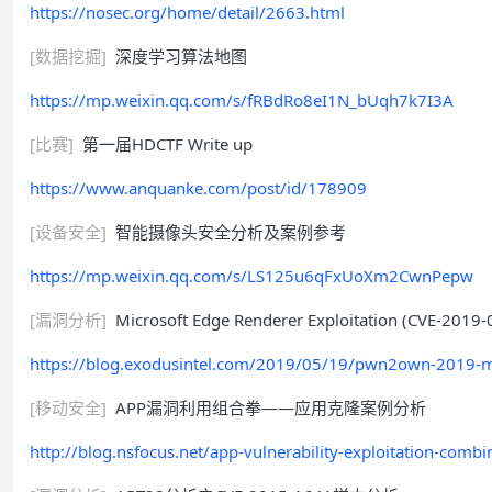
https://nosec.org/home/detail/2663.html
[数据挖掘]
深度学习算法地图
https://mp.weixin.qq.com/s/fRBdRo8eI1N_bUqh7k7I3A
[比赛]
第一届HDCTF Write up
https://www.anquanke.com/post/id/178909
[设备安全]
智能摄像头安全分析及案例参考
https://mp.weixin.qq.com/s/LS125u6qFxUoXm2CwnPepw
[漏洞分析]
Microsoft Edge Renderer Exploitation (CVE-2019-0
https://blog.exodusintel.com/2019/05/19/pwn2own-2019-mic
[移动安全]
APP漏洞利用组合拳——应用克隆案例分析
http://blog.nsfocus.net/app-vulnerability-exploitation-combi