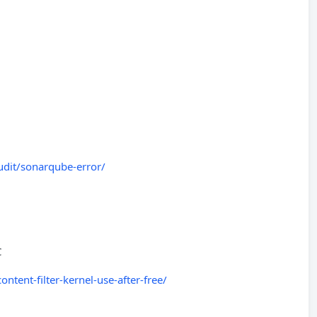
audit/sonarqube-error/
C
ntent-filter-kernel-use-after-free/