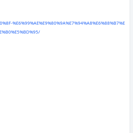
E9%80%8F-%E6%99%AE%E9%80%9A%E7%94%A8%E6%88%B7%E
E%B0%E5%BD%95/