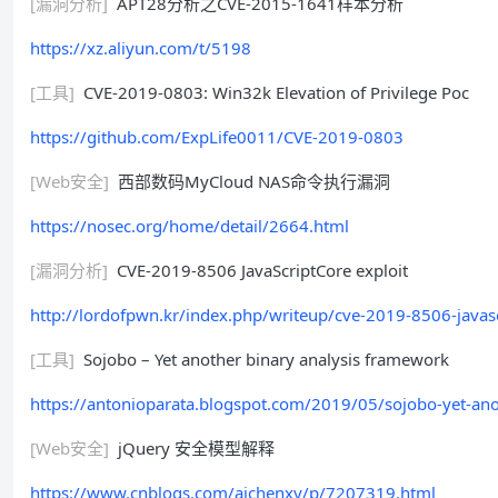
[漏洞分析]
APT28分析之CVE-2015-1641样本分析
https://xz.aliyun.com/t/5198
[工具]
CVE-2019-0803: Win32k Elevation of Privilege Poc
https://github.com/ExpLife0011/CVE-2019-0803
[Web安全]
西部数码MyCloud NAS命令执行漏洞
https://nosec.org/home/detail/2664.html
[漏洞分析]
CVE-2019-8506 JavaScriptCore exploit
http://lordofpwn.kr/index.php/writeup/cve-2019-8506-javasc
[工具]
Sojobo – Yet another binary analysis framework
https://antonioparata.blogspot.com/2019/05/sojobo-yet-ano
[Web安全]
jQuery 安全模型解释
https://www.cnblogs.com/aichenxy/p/7207319.html