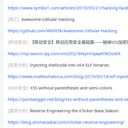
https://www.symbo1.com/articles/2019/05/21/hacking-face
[其它]
Awesome-Cellular-Hacking
https://github.com/W00t3k/Awesome-Cellular-Hacking
[移动安全]
【移动安全】移动应用安全基础篇——破掉iOS加密
https://mp.weixin.qq.com/s/e2DQ18txynHqwplCROsoEA
[恶意分析]
Injecting shellcode into x64 ELF binaries
https://www.matteomalvica.com/blog/2019/05/18/elf-inject
[Web安全]
XSS without parentheses and semi-colons
https://portswigger.net/blog/xss-without-parentheses-and-s
[漏洞分析]
Reverse Engineering the iClicker Base Station
https://blog.ammaraskar.com/iclicker-reverse-engineering/