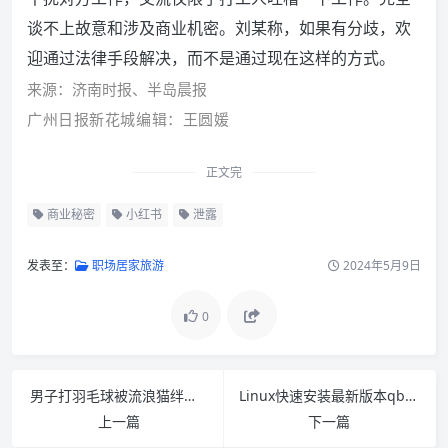
谈不上故意和涉及商业机密。刘某称，如果有分歧，欢
迎通过法律手段解决，而不是通过现在这样的方式。
来源：济南时报、半岛晨报
广州日报新花城编辑：王圆媛
正文完
商业秘密
小红书
泄露
发表至：
职场居家旅游
2024年5月9日
0
男子打羽毛球被流浪猫绊倒致伤残，判赔24万元
Linux快速安装最新版本qbittorrent-nox已编译静态程序
上一篇
下一篇