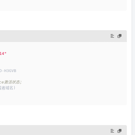
14"
D-H3GVB
ice激活状态；
IP或者域名)