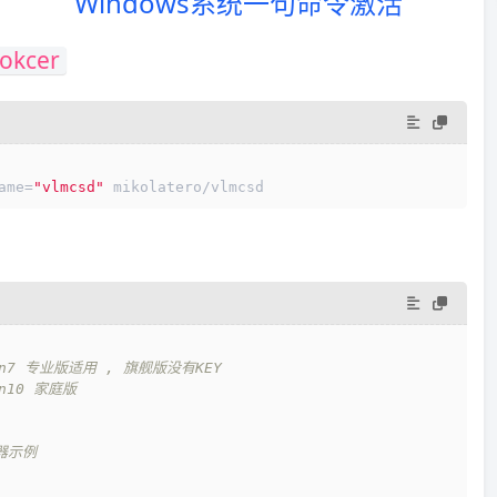
Windows系统一句命令激活
okcer
ame=
"vlmcsd"
 mikolatero/vlmcsd
in7 专业版适用 , 旗舰版没有KEY
in10 家庭版
器示例