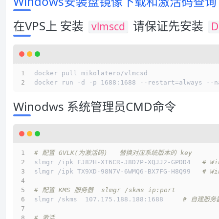
Windows安装盘镜像下载和激活码查询
在VPS上 安装
请保证先安装
vlmscd
D
docker pull mikolatero/vlmcsd
docker run -d -p 1688:1688 --restart=always --n
Winodws 系统管理员CMD命令
# 配置 GVLK(为激活码)   替换对应系统版本的 key
slmgr /ipk FJ82H-XT6CR-J8D7P-XQJJ2-GPDD4   
# W
slmgr /ipk TX9XD-98N7V-6WMQ6-BX7FG-H8Q99   
# W
# 配置 KMS 服务器  slmgr /skms ip:port
slmgr /skms  107.175.188.188:1688     
# 自建服务
# 激活