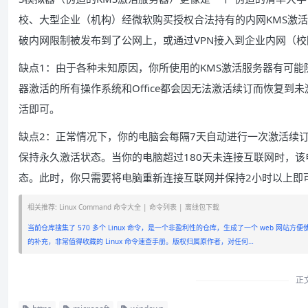
校、大型企业（机构）经微软购买授权合法持有的内网KMS激
破内网限制被发布到了公网上，或通过VPN接入到企业内网（
缺点1：由于各种未知原因，你所使用的KMS激活服务器有可能
器激活的所有操作系统和Office都会因无法激活续订而恢复到
活即可。
缺点2：正常情况下，你的电脑会每隔7天自动进行一次激活续订
保持永久激活状态。当你的电脑超过180天未连接互联网时，该电
态。此时，你只需要将电脑重新连接互联网并保持2小时以上即
相关推荐: Linux Command 命令大全 | 命令列表 | 离线包下载
当前仓库搜集了 570 多个 Linux 命令，是一个非盈利性的仓库，生成了一个 web 网站
的补充，非常值得收藏的 Linux 命令速查手册。版权归属原作者，对任何…
正