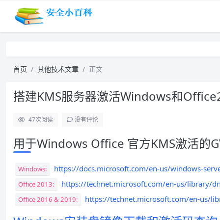
首页
其他技术文章
正文
搭建KMS服务器激活Windows和Office2
47
次阅读
没有评论
用于Windows Office 官方KMS激活的GV
https://docs.microsoft.com/en-us/windows-serve
Windows:
https://technet.microsoft.com/en-us/library/
Office 2013:
https://technet.microsoft.com/en-us/li
Office 2016 & 2019: