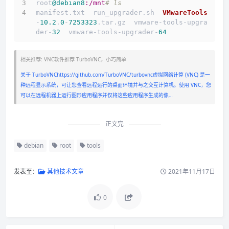
root
@debian8
:/mnt
# ls
manifest.txt  run_upgrader.sh  
VMwareTools
-
10.2
.
0
-
7253323
.tar.gz  vmware-tools-upgra
der-
32
  vmware-tools-upgrader-
64
相关推荐: VNC软件推荐 TurboVNC，小巧简单
关于 TurboVNChttps://github.com/TurboVNC/turbovnc虚拟网络计算 (VNC) 是一
种远程显示系统，可让您查看远程运行的桌面环境并与之交互计算机。使用 VNC，您
可以在远程机器上运行图形应用程序并仅将这些应用程序生成的像…
正文完
debian
root
tools
发表至：
其他技术文章
2021年11月17日
0