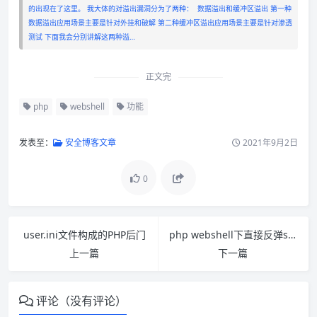
的出现在了这里。 我大体的对溢出漏洞分为了两种： 数据溢出和缓冲区溢出 第一种
数据溢出应用场景主要是针对外挂和破解 第二种缓冲区溢出应用场景主要是针对渗透
测试 下面我会分别讲解这两种溢…
正文完
php
webshell
功能
发表至：
安全博客文章
2021年9月2日
0
user.ini文件构成的PHP后门
php webshell下直接反弹shell（不借助任何其他语言）
上一篇
下一篇
评论（没有评论）