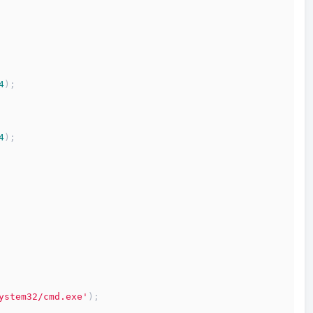
4
);
4
);
ystem32/cmd.exe'
);