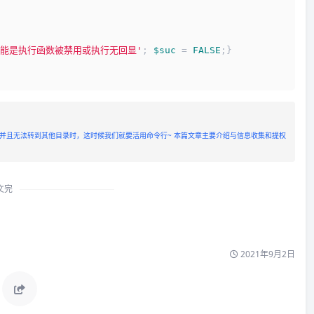
可能是执行函数被禁用或执行无回显'
; 
$suc
 = 
FALSE
;}
命令行，并且无法转到其他目录时，这时候我们就要活用命令行~ 本篇文章主要介绍与信息收集和提权
文完
2021年9月2日