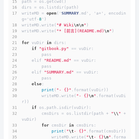
path 
=
 os.getcwd()
dirs 
=
 os.listdir(path)
writeMD 
=
open
('
SUMMARY
.md', 'a
+
', encodin
g
=
'utf
-
8
')
writeMD.write(
"# Wiki
\n
\n
"
)
writeMD.write(
"* [前言](README.md)
\n
"
)
for
 vuDir 
in
 dirs:
if
"gitbook.py"
==
 vuDir:
        pass
    elif 
"README.md"
==
 vuDir:
        pass
    elif 
"SUMMARY.md"
==
 vuDir:
        pass
else
:
print
(
"- {}"
.format(vuDir))
        writeMD.write(
"- {}
\n
"
.format(vuDi
r))
if
 os.path.isdir(vuDir):
        cmsDirs 
=
 os.listdir(path 
+
"
\\
"
+
vuDir)
for
 cmsDir 
in
 cmsDirs:
print
(
"
\t
- {}"
.format(cmsDir))
            writeMD.write(
"
\t
- {}
\n
"
.forma