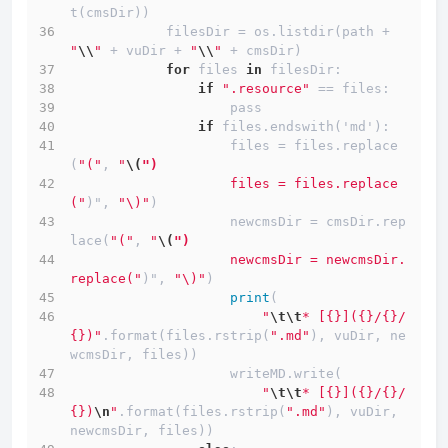
t(cmsDir))
            filesDir 
=
 os.listdir(path 
+
"
\\
"
+
 vuDir 
+
"
\\
"
+
 cmsDir)
for
 files 
in
 filesDir:
if
".resource"
==
 files:
                    pass
if
 files.endswith('md'):
                    files 
=
 files.replace
(
"("
, 
"
\(
")
                    files = files.replace
("
)", 
"\)"
)
                    newcmsDir 
=
 cmsDir.rep
lace(
"("
, 
"
\(
")
                    newcmsDir = newcmsDir.
replace("
)", 
"\)"
)
print
(
"
\t
\t
* [{}]({}/{}/
{})"
.format(files.rstrip(
".md"
), vuDir, ne
wcmsDir, files))
                    writeMD.write(
"
\t
\t
* [{}]({}/{}/
{})
\n
"
.format(files.rstrip(
".md"
), vuDir, 
newcmsDir, files))