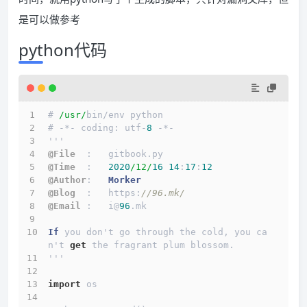
是可以做参考
python代码
# 
/usr/
bin
/
env python
# 
-*-
 coding: utf
-
8
-*-
'''
@File
  :   gitbook.py
@Time
  :   
2020
/12/
16
14
:
17
:
12
@Author
:   
Morker
@Blog
  :   https:
//96.mk/
@Email
 :   i@
96
.mk
If
 you don't go through the cold, you ca
n't 
get
 the fragrant plum blossom.
'''
import
 os