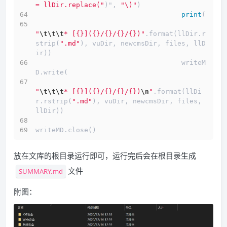
= llDir.replace("
)", 
"\)"
)
print
(
"
\t
\t
\t
* [{}]({}/{}/{}/{})"
.format(llDir.r
strip(
".md"
), vuDir, newcmsDir, files, llD
ir))
                                    writeM
D.write(
"
\t
\t
\t
* [{}]({}/{}/{}/{})
\n
"
.format(llDi
r.rstrip(
".md"
), vuDir, newcmsDir, files, 
llDir))
writeMD.close()
放在文库的根目录运行即可，运行完后会在根目录生成
文件
SUMMARY.md
附图：