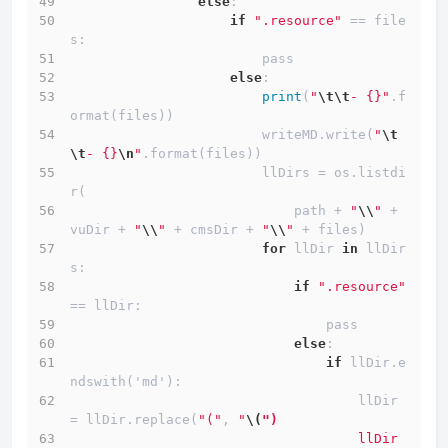
else
:
if
".resource"
==
 file
s:
                        pass
else
:
print
(
"
\t
\t
- {}"
.f
ormat(files))
                        writeMD.write(
"
\t
\t
- {}
\n
"
.format(files))
                        llDirs 
=
 os.listdi
r(
                            path 
+
"
\\
"
+
vuDir 
+
"
\\
"
+
 cmsDir 
+
"
\\
"
+
 files)
for
 llDir 
in
 llDir
s:
if
".resource"
==
 llDir:
                                pass
else
:
if
 llDir.e
ndswith('md'):
                                    llDir 
=
 llDir.replace(
"("
, 
"
\(
")
                                    llDir 