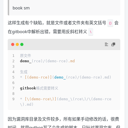
book sm
这样生成有个缺陷，就是文件或者文件夹有英文括号
会
()
在gitbook中解析出错，需要用反斜杠转义
\
原文件
demo_
(rce)/(demo-rce)
.md
生成
* 
[(demo-rce)]
(
demo_
(rce)/(demo-rce).md)
gitbook
格式需要转义
* 
[\(demo-rce\)]
(demo_\(rce\)/\(demo-rce
\).md)
因为漏洞库目录及文件较多，所有如果手动修改的话，很费
时间，就用python写了个生成的脚本，只针对漏洞文库，但