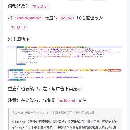
值都修改为
“0,0,0,0”
将
标签的
属性值也改为
“AdWraperMid”
bounds
“0,0,0,0”
如下图所示：
重启有道云笔记，左下角广告不再展示
注意：
在修改前，先备份
文件
build.xml
相关推荐: 我是用如何搞到100T电影美剧资源的【后附学习资料】
<html><p>今天咱们不聊电影，聊聊其他的好歹咱也是半个技术宅男，聊聊技术咋
样？</p></html>最近又剧荒了，一般这个时候我会联系度娘找找什么新的剧的消