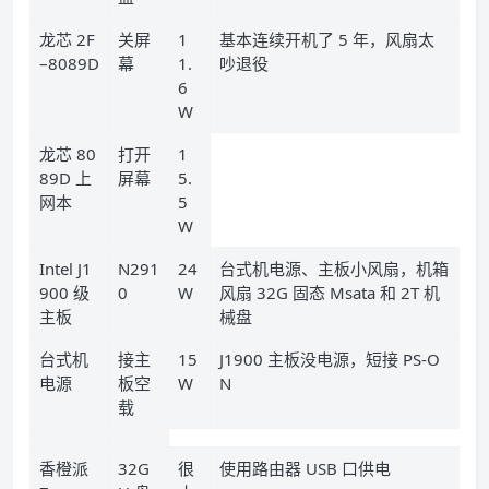
龙芯 2F
关屏
1
基本连续开机了 5 年，风扇太
–8089D
幕
1.
吵退役
6
W
龙芯 80
打开
1
89D 上
屏幕
5.
网本
5
W
Intel J1
N291
24
台式机电源、主板小风扇，机箱
900 级
0
W
风扇 32G 固态 Msata 和 2T 机
主板
械盘
台式机
接主
15
J1900 主板没电源，短接 PS-O
电源
板空
W
N
载
香橙派
32G
很
使用路由器 USB 口供电