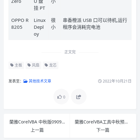
Zero
U 盘
小
挂 PT
OPPO R
Linux
很
串香橙派 USB 口可以待机,运行
8205
Depl
小
程序会消耗完电池
oy
正文完
主板
风扇
龙芯
发表至：
其他技术文章
2022年10月21日
0
蘭雅CorelVBA 中秋版0909 免费下载
蘭雅CorelVBA工具中秋预览版安装使用说明
上一篇
下一篇