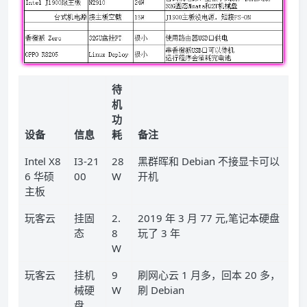
待
机
功
设备
信息
耗
备注
Intel X8
I3-21
28
黑群晖和 Debian 不接显卡可以
6 华硕
00
W
开机
主板
玩客云
挂固
2.
2019 年 3 月 77 元,笔记本硬盘
态
8
玩了 3 年
W
玩客云
挂机
9
刷网心云 1 月多，回本 20 多，
械硬
W
刷 Debian
盘