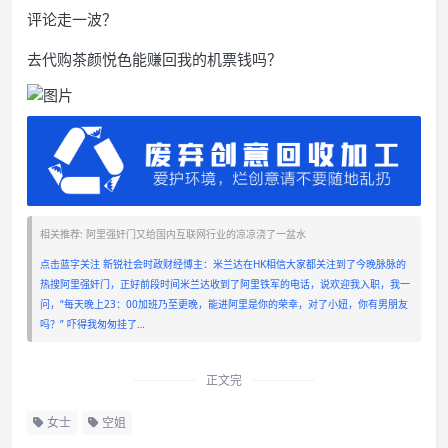
评论走一波？
去代购茶颜悦色能赚回我的机票钱吗？
相关推荐: 阿里强奸门又给国内互联网行业的凉凉浇了一盆水
点击蓝字关注 新锐社会时政财经博主：米兰达在HK相信大家都关注到了今晚脉脉的
热搜阿里强奸门，正好前段时间米兰达收到了阿里铁军的电话，说欢迎我入职，我一
问，“每天晚上23：00加班乃至更晚，能进阿里是你的荣幸，对了小妞，你有男朋友
吗？” 吓得我匆匆挂了…
正文完
女士
空姐