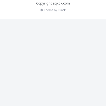
Copyright aqxbk.com
Theme by
Puock