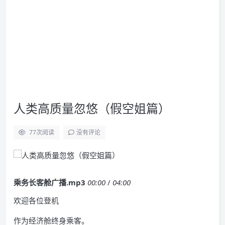
人类高质量忽悠（假空姐篇）
77
次阅读
没有评论
乘务长客舱广播.mp3
00:00
/
04:00
欢迎各位登机
作为经济舱终身乘客。